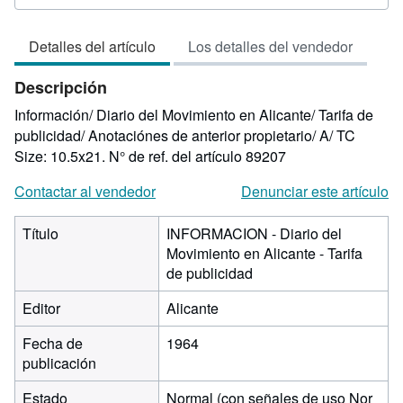
del
vendedor:
Detalles del artículo
Los detalles del vendedor
3
de
Descripción
5
estrellas
Información/ Diario del Movimiento en Alicante/ Tarifa de
publicidad/ Anotaciónes de anterior propietario/ A/ TC
Size: 10.5x21.
N° de ref. del artículo 89207
Contactar al vendedor
Denunciar este artículo
Título
INFORMACION - Diario del
Movimiento en Alicante - Tarifa
de publicidad
Editor
Alicante
Fecha de
1964
publicación
Estado
Normal (con señales de uso Nor