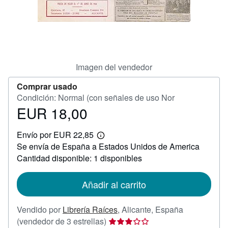
CERRAR
Imagen del vendedor
Comprar usado
Condición: Normal (con señales de uso Nor
EUR 18,00
Precio
EUR
Envío por EUR 22,85
18,00
Más
Se envía de España a Estados Unidos de America
información
sobre
Cantidad disponible: 1 disponibles
las
tarifas
de
Añadir al carrito
envío
Vendido por
Librería Raíces
,
Alicante, España
Calificación
(vendedor de 3 estrellas)