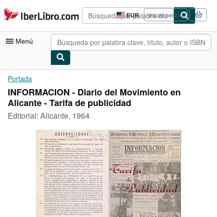
Pasar al contenido principal
IberLibro.com
EUR
Iniciar sesión
Preferencias
de
compra
Menú
del
sitio.
Mi cuenta
Portada
INFORMACION - Diario del Movimiento en
Consultar mis pedidos
Alicante - Tarifa de publicidad
Búsqueda avanzada
Editorial:
Alicante, 1964
Colecciones
Libros antiguos
Arte y coleccionismo
Vendedores
Comenzar a vender
Ayuda