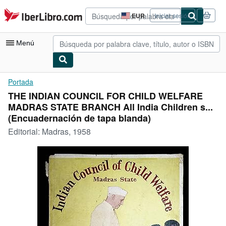
Pasar al contenido principal
IberLibro.com
EUR
Iniciar sesión
Preferencias
de
compra
Menú
del
sitio.
Mi cuenta
Portada
THE INDIAN COUNCIL FOR CHILD WELFARE
Consultar mis pedidos
MADRAS STATE BRANCH All India Children s...
Búsqueda avanzada
(Encuadernación de tapa blanda)
Editorial:
Madras, 1958
Colecciones
Libros antiguos
Arte y coleccionismo
Vendedores
Comenzar a vender
Ayuda