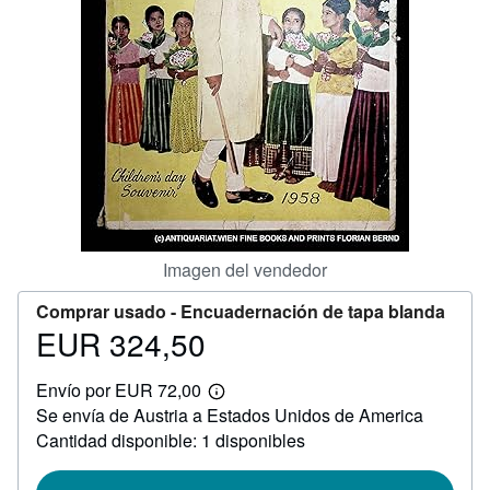
CERRAR
Imagen del vendedor
Comprar usado -
Encuadernación de tapa blanda
EUR 324,50
Precio
EUR
Envío por EUR 72,00
324,50
Más
Se envía de Austria a Estados Unidos de America
información
sobre
Cantidad disponible: 1 disponibles
las
tarifas
de