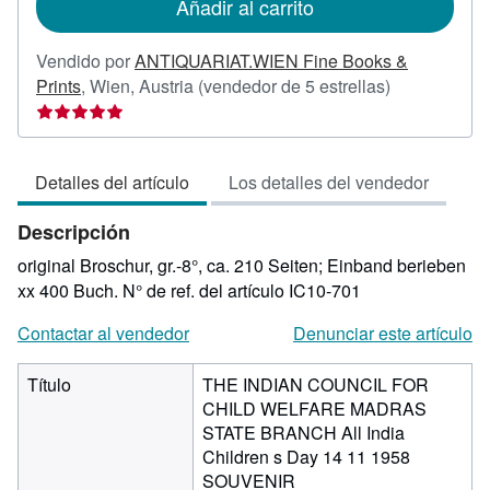
Añadir al carrito
envío
Vendido por
ANTIQUARIAT.WIEN Fine Books &
Calificación
Prints
,
Wien, Austria
(vendedor de 5 estrellas)
del
vendedor:
5
Detalles del artículo
Los detalles del vendedor
de
5
Descripción
estrellas
original Broschur, gr.-8°, ca. 210 Seiten; Einband berieben
xx 400 Buch.
N° de ref. del artículo IC10-701
Contactar al vendedor
Denunciar este artículo
Título
THE INDIAN COUNCIL FOR
CHILD WELFARE MADRAS
STATE BRANCH All India
Children s Day 14 11 1958
SOUVENIR