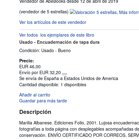
Vendedor de AbeBooks desde 12 de abril de 2019
Calificación
(vendedor de 5 estrellas)
del
Ver los artículos de este vendedor
vendedor:
5
Ver todos
los ejemplares de este libro
de
Usado -
Encuadernación de tapa dura
5
estrellas
Condición: Usado - Bueno
Precio:
EUR 46,00
Envío por EUR 32,20
Más
Se envía de España a Estados Unidos de America
información
Cantidad disponible:
1 disponibles
sobre
las
Añadir al carrito
tarifas
de
Guardar para más tarde
envío
Descripción
Marilia Albanese. Ediciones Folio, 2001. Lujosa encuadernac
fotografías a toda página con desplegables acompañadas de 
conservación. ENVÍO CERTIFICADO POR CORREOS, SE