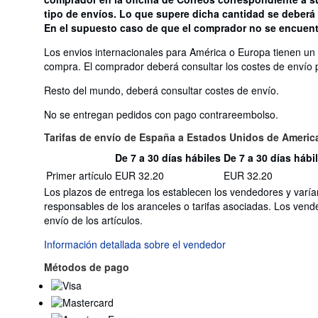
tipo de envíos. Lo que supere dicha cantidad se deberá 
En el supuesto caso de que el comprador no se encuentr
Los envios internacionales para América o Europa tienen un
compra. El comprador deberá consultar los costes de envío 
Resto del mundo, deberá consultar costes de envío.
No se entregan pedidos con pago contrareembolso.
Tarifas de envío de España a Estados Unidos de Americ
De 7 a 30 días hábiles
De 7 a 30 días hábi
Cantidad
Tarifas
Primer artículo
EUR 32.20
EUR 32.20
del
de
pedido
Los plazos de entrega los establecen los vendedores y varía
envío
responsables de los aranceles o tarifas asociadas. Los vend
de
envío de los artículos.
España
a
Información detallada sobre el vendedor
Estados
Métodos de pago
Unidos
de
America