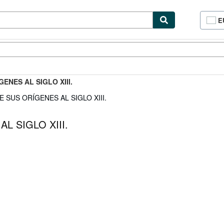
E
P
d
c
cionismo
Vendedores
Comenzar a vender
d
si
GENES AL SIGLO XIII.
E SUS ORÍGENES AL SIGLO XIII.
L SIGLO XIII.