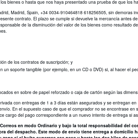
os bienes o hasta que nos haya presentado una prueba de que los ha 
Madrid, Madrid, Spain, +34 0034-910464818 618256505, sin demoras ind
presente contrato. El plazo se cumple si devuelve la mercancía antes d
esponsable de la disminución del valor de los bienes como resultado de
nes.
ción de los contratos de suscripción; y
 en un soporte tangible (por ejemplo, en un CD o DVD) si, al hacer el
locados en sobre de papel reforzado o caja de cartón según las dimens
privada con entregas de 1 a 3 días están asegurados y se entregan e
 envío. En el supuesto caso de que el comprador no se encontrase en 
e cargo del pago correspondiente a un nuevo intento de entrega si así 
e Correos en modo Ordinario y bajo la total responsabilidad del c
 hora del despacho. Este modo de envío tiene entrega a domicilio 
 zona si el bulto superase ese peso y hasta los dos kilos de pes