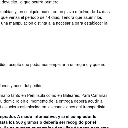
devuelto, lo que ocurra primero.
ebidas y, en cualquier caso, en un plazo máximo de 14 días
e que venza el periodo de 14 días. Tendrá que asumir los
 una manipulación distinta a la necesaria para establecer la
 pedido, aceptó que podíamos empezar a entregarlo y que no
iones y peso del pedido.
n mano tanto en Península como en Baleares. Para Canarias,
su domicilio en el momento de la entrega deberá acudir a
estuviera establecido en las condiciones del transportista.
omprador. A modo informativo, y si el comprador lo
hasta los 500 gramos o debería ser recogido por el
o. No se pueden superar los dos kilos de peso para este