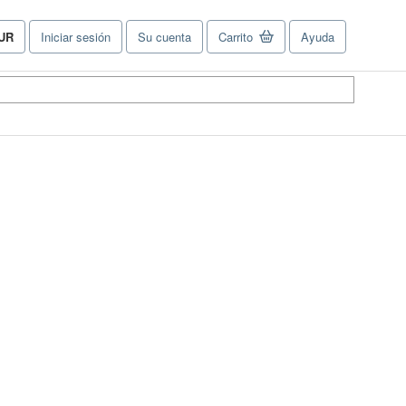
UR
Iniciar sesión
Su cuenta
Carrito
Ayuda
referencias
e
ompra
el
tio.