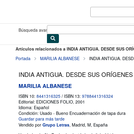
Pasar al contenido principal
IberLibro.com
Búsqueda avanzada
Colecciones
Libros antiguos
Arte y colec
Artículos relacionados a INDIA ANTIGUA. DESDE SUS ORÍ
Portada
MARILIA ALBANESE
INDIA ANTIGUA. DESD
INDIA ANTIGUA. DESDE SUS ORÍGENES A
MARILIA ALBANESE
ISBN 10:
8441316325
/
ISBN 13:
9788441316324
Editorial:
EDICIONES FOLIO, 2001
Idioma:
Español
Condición: Usado - Bueno
Encuadernación de tapa dura
Guardar para más tarde
Vendido por
Grupo Letras
,
Madrid, M, España