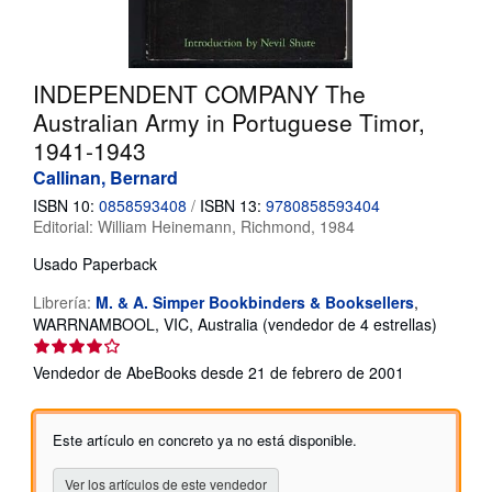
CERRAR
INDEPENDENT COMPANY The
Australian Army in Portuguese Timor,
1941-1943
Callinan, Bernard
ISBN 10:
0858593408
/
ISBN 13:
9780858593404
Editorial:
William Heinemann, Richmond, 1984
Usado
Paperback
Librería:
M. & A. Simper Bookbinders & Booksellers
,
Califica
WARRNAMBOOL, VIC, Australia
(vendedor de 4 estrellas)
del
vendedo
Vendedor de AbeBooks desde 21 de febrero de 2001
4
de
5
Este artículo en concreto ya no está disponible.
estrella
Ver los artículos de este vendedor