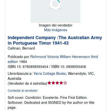
Imagen del vendedor
Más imágenes
Independent Company :The Australian Army
in Portuguese Timor 1941-43
Callinan, Bernard
Publicado por
Richmond Victoria William Heinemann third
edition
1984
ISBN 13: 9780858593404 / ISBN 10: 0858593408
Librer&iacute;a:
Yarra Cottage Books
,
Warrandyte, VIC,
Australia
Calificación
(
Vendedor de 4 estrellas
)
del
Contactar al vendedor
vendedor:
Soft cover.
Condición: Excelente.
Fine First Edition.
4
Softcover. Dedicated and SIGNED by the author on title
de
page.
5