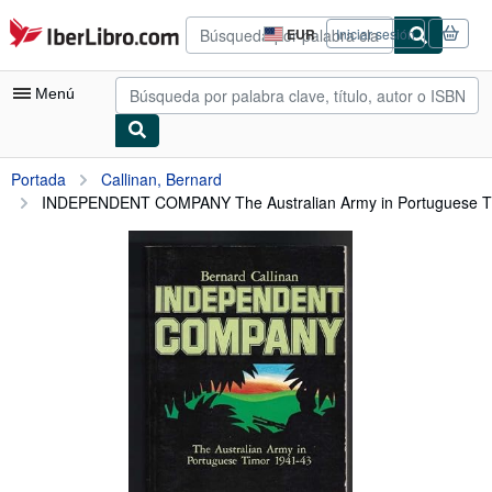
Pasar al contenido principal
IberLibro.com
EUR
Iniciar sesión
Preferencias
de
compra
Menú
del
sitio.
Mi cuenta
Portada
Callinan, Bernard
INDEPENDENT COMPANY The Australian Army in Portuguese Tim
Consultar mis pedidos
Búsqueda avanzada
Colecciones
Libros antiguos
Arte y coleccionismo
Vendedores
Comenzar a vender
Ayuda