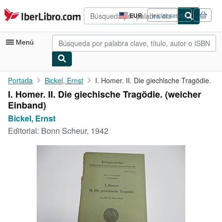
Pasar al contenido principal
IberLibro.com
EUR
Iniciar sesión
Preferencias
de
compra
Menú
del
sitio.
Mi cuenta
Portada
Bickel, Ernst
I. Homer. II. Die giechische Tragödie.
I. Homer. II. Die giechische Tragödie. (weicher
Consultar mis pedidos
Einband)
Búsqueda avanzada
Bickel, Ernst
Editorial:
Bonn Scheur, 1942
Colecciones
Libros antiguos
Arte y coleccionismo
Vendedores
Comenzar a vender
Ayuda