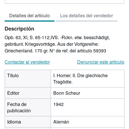
del
vendedor:
Detalles del artículo
Los detalles del vendedor
3
de
Descripción
5
estrellas
Opb. 63, XI, S. 65-112,IVS. -Rckn. etw. besschädigt,
gebräunt. Kriegsvorträge. Aus der Vortgsreihe:
Griechenland. 170 gr.
N° de ref. del artículo 59393
Contactar al vendedor
Denunciar este artículo
Título
I. Homer. II. Die giechische
Tragödie.
Editor
Bonn Scheur
Fecha de
1942
publicación
Idioma
Alemán