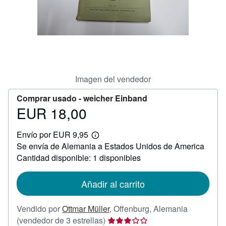
CERRAR
Imagen del vendedor
Comprar usado -
weicher Einband
EUR 18,00
Precio
EUR
Envío por EUR 9,95
18,00
Más
Se envía de Alemania a Estados Unidos de America
información
sobre
Cantidad disponible: 1 disponibles
las
tarifas
de
Añadir al carrito
envío
Vendido por
Ottmar Müller
,
Offenburg, Alemania
Calificación
(vendedor de 3 estrellas)