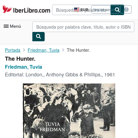
Pasar al contenido principal
IberLibro.com
EUR
Iniciar sesión
Preferencias
de
compra
Menú
del
sitio.
Mi cuenta
Portada
Friedman, Tuvia
The Hunter.
The Hunter.
Consultar mis pedidos
Friedman, Tuvia
Búsqueda avanzada
Editorial:
London,, Anthony Gibbs & Phillips,, 1961
Colecciones
Libros antiguos
Arte y coleccionismo
Vendedores
Comenzar a vender
Ayuda