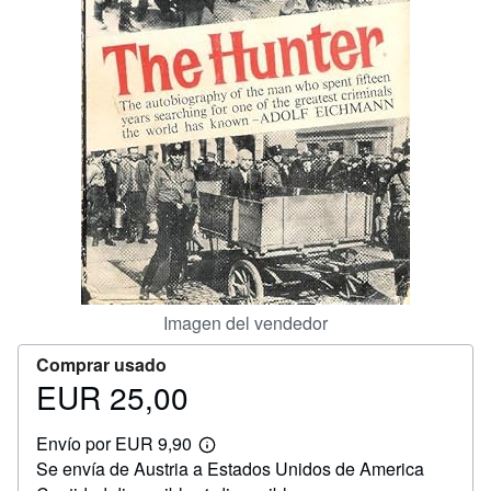
CERRAR
Imagen del vendedor
Comprar usado
EUR 25,00
Precio
EUR
Envío por EUR 9,90
25,00
Más
Se envía de Austria a Estados Unidos de America
información
sobre