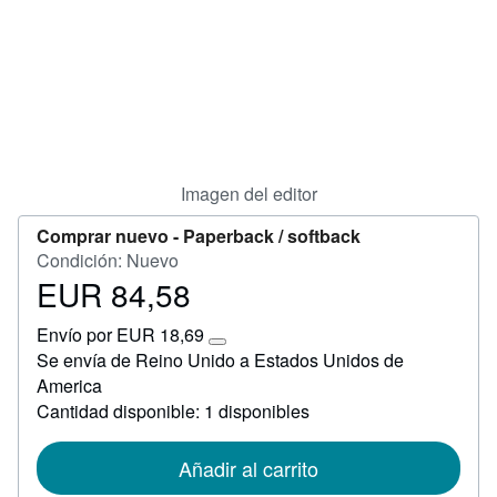
Ayuda
CERRAR
Imagen del editor
Comprar nuevo -
Paperback / softback
Condición: Nuevo
EUR 84,58
Precio
EUR
Envío por EUR 18,69
84,58
Más
Se envía de Reino Unido a Estados Unidos de
información
America
sobre
las
Cantidad disponible: 1 disponibles
tarifas
de
envío
Añadir al carrito