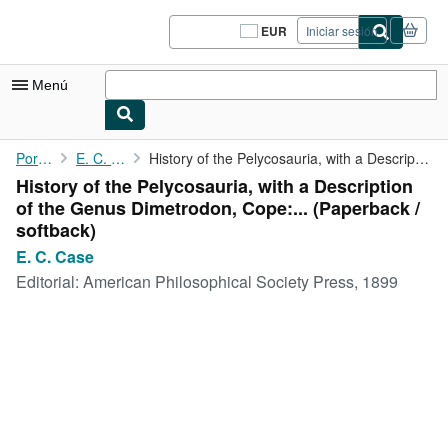
Pasar al contenido principal
IberLibro.com
EUR
Iniciar sesión
Preferencias
de
compra
Menú
del
sitio.
Mi cuenta
Portada
E. C. Case
History of the Pelycosauria, with a Description of the Genus ...
History of the Pelycosauria, with a Description
Consultar mis pedidos
of the Genus Dimetrodon, Cope:... (Paperback /
Cerrar sesión
softback)
E. C. Case
Búsqueda avanzada
Editorial:
American Philosophical Society Press, 1899
Colecciones
Libros antiguos
Arte y coleccionismo
Vendedores
Comenzar a vender