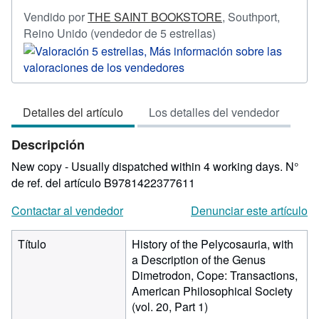
Vendido por
THE SAINT BOOKSTORE
,
Southport,
Calificación
Reino Unido
(vendedor de 5 estrellas)
del
vendedor:
5
de
Detalles del artículo
Los detalles del vendedor
5
estrellas
Descripción
New copy - Usually dispatched within 4 working days.
N°
de ref. del artículo B9781422377611
Contactar al vendedor
Denunciar este artículo
Título
History of the Pelycosauria, with
a Description of the Genus
Dimetrodon, Cope: Transactions,
American Philosophical Society
(vol. 20, Part 1)