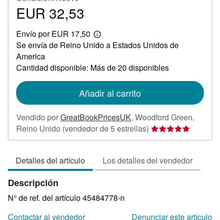
EUR 32,53
Precio
EUR
Envío por EUR 17,50
32,53
Más
Se envía de Reino Unido a Estados Unidos de
información
sobre
America
las
Cantidad disponible: Más de 20 disponibles
tarifas
de
envío
Añadir al carrito
Vendido por
GreatBookPricesUK
,
Woodford Green,
Calificación
Reino Unido
(vendedor de 5 estrellas)
del
vendedor:
Detalles del artículo
Los detalles del vendedor
5
de
Descripción
5
estrellas
N° de ref. del artículo 45484778-n
Contactar al vendedor
Denunciar este artículo