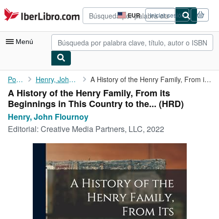
Pasar al contenido principal
IberLibro.com
EUR
Iniciar sesión
Preferencias
de
compra
Menú
del
sitio.
Mi cuenta
Portada
Henry, John Flournoy
A History of the Henry Family, From its Beginnings in This ...
A History of the Henry Family, From its
Consultar mis pedidos
Beginnings in This Country to the... (HRD)
Búsqueda avanzada
Henry, John Flournoy
Editorial:
Creative Media Partners, LLC, 2022
Colecciones
Libros antiguos
Arte y coleccionismo
Vendedores
Comenzar a vender
Ayuda