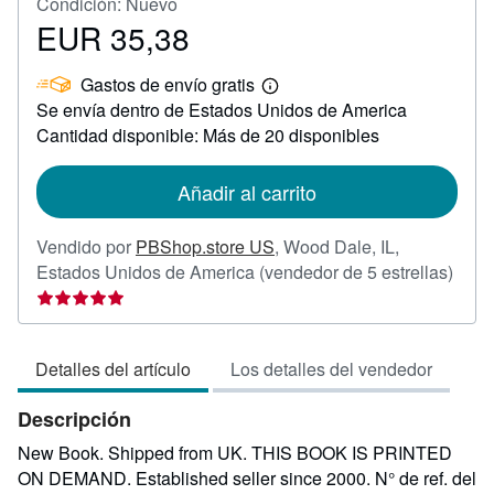
Condición: Nuevo
EUR 35,38
Precio
EUR
Gastos de envío gratis
35,38
Más
Se envía dentro de Estados Unidos de America
información
sobre
Cantidad disponible: Más de 20 disponibles
las
tarifas
de
Añadir al carrito
envío
Vendido por
PBShop.store US
,
Wood Dale, IL,
Calif
Estados Unidos de America
(vendedor de 5 estrellas)
del
vend
5
Detalles del artículo
Los detalles del vendedor
de
5
Descripción
estre
New Book. Shipped from UK. THIS BOOK IS PRINTED
ON DEMAND. Established seller since 2000.
N° de ref. del