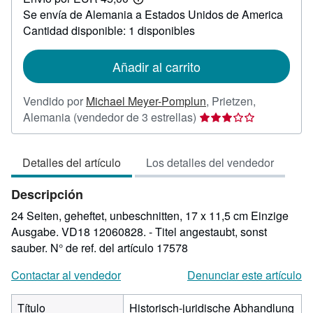
38,00
Más
Se envía de Alemania a Estados Unidos de America
información
sobre
Cantidad disponible: 1 disponibles
las
tarifas
de
Añadir al carrito
envío
Vendido por
Michael Meyer-Pomplun
,
Prietzen,
Calificación
Alemania
(vendedor de 3 estrellas)
del
vendedor:
Detalles del artículo
Los detalles del vendedor
3
de
Descripción
5
estrellas
24 Seiten, geheftet, unbeschnitten, 17 x 11,5 cm Einzige
Ausgabe. VD18 12060828. - Titel angestaubt, sonst
sauber.
N° de ref. del artículo 17578
Contactar al vendedor
Denunciar este artículo
Título
Historisch-juridische Abhandlung