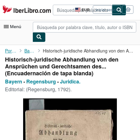
Pasar al contenido principal
IberLibro.com
EUR
Iniciar sesión
Preferencias
de
compra
Menú
del
sitio.
Mi cuenta
Portada
Bayern
Historisch-juridische Abhandlung von den Ansprüchen und ...
Historisch-juridische Abhandlung von den
Consultar mis pedidos
Ansprüchen und Gerechtsamen des...
Búsqueda avanzada
(Encuadernación de tapa blanda)
Bayern
-
Regensburg
-
Juridica.
Colecciones
Editorial:
(Regensburg, 1792).
Libros antiguos
Arte y coleccionismo
Vendedores
Comenzar a vender
Ayuda