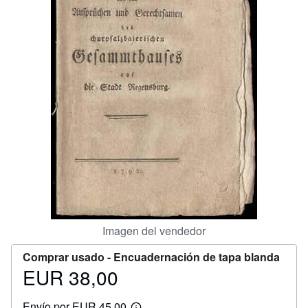
CERRAR
Imagen del vendedor
Comprar usado -
Encuadernación de tapa blanda
EUR 38,00
Precio
EUR
Envío por EUR 45,00