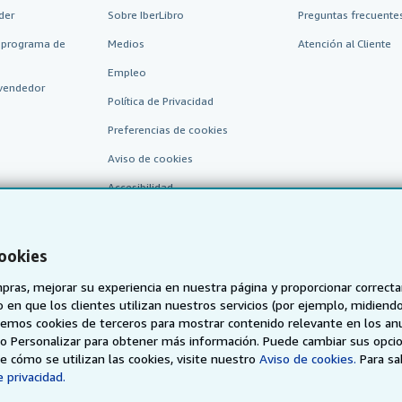
der
Sobre IberLibro
Preguntas frecuentes
 programa de
Medios
Atención al Cliente
Empleo
vendedor
Política de Privacidad
Preferencias de cookies
Aviso de cookies
Accesibilidad
cookies
pras, mejorar su experiencia en nuestra página y proporcionar correc
 que los clientes utilizan nuestros servicios (por ejemplo, midiendo las
aremos cookies de terceros para mostrar contenido relevante en los an
o o Personalizar para obtener más información. Puede cambiar sus opci
AbeBooks.de
AbeBooks.fr
AbeBooks.it
AbeBooks Aus/
 cómo se utilizan las cookies, visite nuestro
Aviso de cookies.
Para s
 privacidad.
BookFinder.com
Encuentre cualquier libro al mejor precio