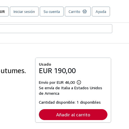
UR
Iniciar sesión
Su cuenta
Carrito
Ayuda
referencias
e
ompra
el
itio.
Usado
outumes.
EUR 190,00
Envío por EUR 46,00
Más
Se envía de Italia a Estados Unidos
información
sobre
de America
las
tarifas
Cantidad disponible:
1 disponibles
de
envío
Añadir al carrito