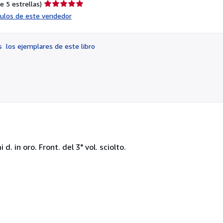
Calificación
e 5 estrellas)
del
ículos de este vendedor
vendedor:
5
de
os
los ejemplares de este libro
5
estrellas
 d. in oro. Front. del 3° vol. sciolto.