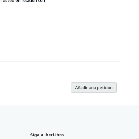
n usted en relación con
Añadir una petición
Siga a IberLibro