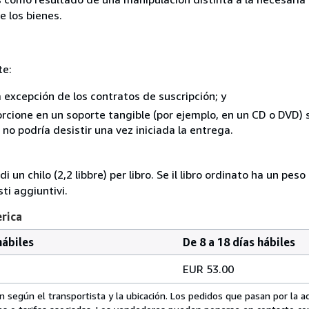
e los bienes.
te:
a excepción de los contratos de suscripción; y
rcione en un soporte tangible (por ejemplo, en un CD o DVD) si
o podría desistir una vez iniciada la entrega.
i un chilo (2,2 libbre) per libro. Se il libro ordinato ha un pe
i aggiuntivi.
erica
hábiles
De 8 a 18 días hábiles
EUR 53.00
 según el transportista y la ubicación. Los pedidos que pasan por la 