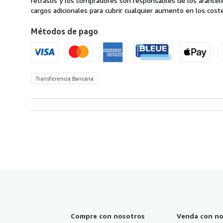
retrasos y los compradores son responsables de los arancel
Italia
cargos adicionales para cubrir cualquier aumento en los coste
a
Métodos de pago
Estados
Unidos
de
America
Transferencia Bancaria
Compre con nosotros
Venda con no