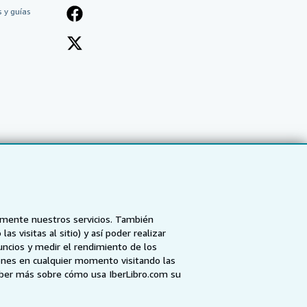
 y guías
tamente nuestros servicios. También
 visitas al sitio) y así poder realizar
uncios y medir el rendimiento de los
ones en cualquier momento visitando las
NZ
AbeBooks.ca
ZVAB.com
aber más sobre cómo usa IberLibro.com su