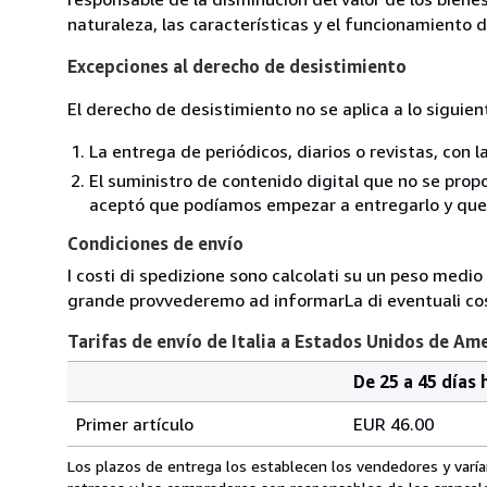
naturaleza, las características y el funcionamiento d
Excepciones al derecho de desistimiento
El derecho de desistimiento no se aplica a lo siguien
La entrega de periódicos, diarios o revistas, con l
El suministro de contenido digital que no se propo
aceptó que podíamos empezar a entregarlo y que n
Condiciones de envío
I costi di spedizione sono calcolati su un peso medio d
grande provvederemo ad informarLa di eventuali cost
Tarifas de envío de Italia a Estados Unidos de Am
De 25 a 45 días 
Cantidad
Tarifas
del
Primer artículo
EUR 46.00
pedido
de
envío
Los plazos de entrega los establecen los vendedores y varían
de