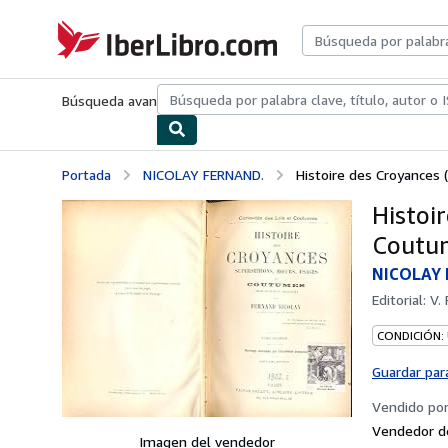
Pasar al contenido principal
IberLibro.com
Búsqueda avanzada
Colecciones
Libros antiguos
Arte y colecc
Portada
NICOLAY FERNAND.
Histoire des Croyances (
Histoir
Coutum
NICOLAY 
Editorial:
V. 
CONDICIÓN:
Guardar par
Vendido po
Vendedor d
Imagen del vendedor