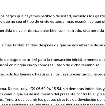
los pagos que hayamos recibido de usted, incluidos los gasto
nvío que no sea el tipo de envío estándar más económico que 
rdida de valor de cualquier bien suministrado, si la pérdida 
a más tardar, 14 días después de que se nos informe de su d
 de pago que utilizó para la transacción inicial, a menos q
currirá en ningún cargo como resultado de dicho reembolso.
cibido los bienes o hasta que nos haya presentado una prue
ma, Roma, Italy, +39 06 69 94 15 54, sin demoras indebidas y,
nos comunique su desistimiento del presente contrato. El plaz
as. Tendrá que asumir los gastos directos de devolución de lo
s como resultado de una manipulación distinta a la necesaria 