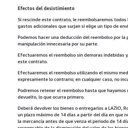
Efectos del desistimiento
Si rescinde este contrato, le reembolsaremos todos 
gastos adicionales que surjan si elige un tipo de e
Podemos hacer una deducción del reembolso por la pé
manipulación innecesaria por su parte.
Efectuaremos el reembolso sin demoras indebidas y, 
este contrato.
Efectuaremos el reembolso utilizando el mismo medio
expresamente lo contrario; en cualquier caso, no in
Podremos retener el reembolso hasta que hayamos re
devuelto, lo que ocurra primero.
Deberá devolver los bienes o entregarlos a LAZIO, Ro
un plazo máximo de 14 días a partir del día en que 
la mercancía antes de que venza el periodo de 14 dí
responsable de la disminución del valor de los biene