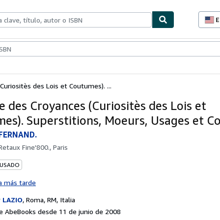
E
P
d
c
ionismo
Vendedores
Comenzar a vender
d
s
Curiositès des Lois et Coutumes). ...
e des Croyances (Curiositès des Lois et
es). Superstitions, Moeurs, Usages et C
FERNAND.
Retaux Fine'800., Paris
 USADO
a más tarde
r
LAZIO
,
Roma, RM, Italia
e AbeBooks desde 11 de junio de 2008