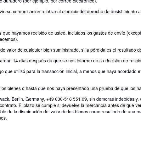
e duradero (por ejemplo, por correo electrónico).
víe su comunicación relativa al ejercicio del derecho de desistimiento 
 que hayamos recibido de usted, incluidos los gastos de envío (excepto
recemos).
 valor de cualquier bien suministrado, si la pérdida es el resultado d
rdar, 14 días después de que se nos informe de su decisión de rescind
 que utilizó para la transacción inicial, a menos que haya acordado ex
os bienes o hasta que nos haya presentado una prueba de que los ha 
wack, Berlin, Germany, +49 030-516 551 09, sin demoras indebidas y, 
contrato. El plazo se cumple si devuelve la mercancía antes de que ve
ble de la disminución del valor de los bienes como resultado de una man
nes.