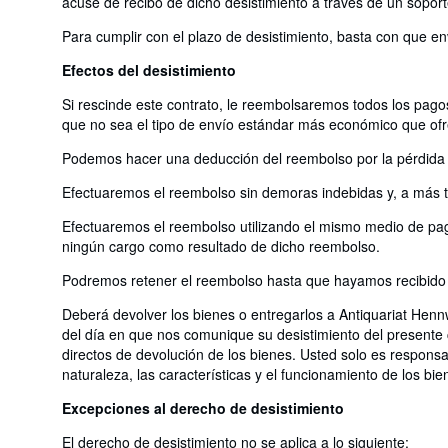
acuse de recibo de dicho desistimiento a través de un soport
Para cumplir con el plazo de desistimiento, basta con que en
Efectos del desistimiento
Si rescinde este contrato, le reembolsaremos todos los pagos
que no sea el tipo de envío estándar más económico que of
Podemos hacer una deducción del reembolso por la pérdida de
Efectuaremos el reembolso sin demoras indebidas y, a más ta
Efectuaremos el reembolso utilizando el mismo medio de pago
ningún cargo como resultado de dicho reembolso.
Podremos retener el reembolso hasta que hayamos recibido l
Deberá devolver los bienes o entregarlos a Antiquariat Henn
del día en que nos comunique su desistimiento del presente 
directos de devolución de los bienes. Usted solo es responsa
naturaleza, las características y el funcionamiento de los bie
Excepciones al derecho de desistimiento
El derecho de desistimiento no se aplica a lo siguiente: