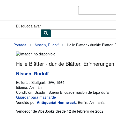
Pasar al contenido principal
IberLibro.com
Búsqueda avanzada
Colecciones
Libros antiguos
Arte y colec
Portada
Nissen, Rudolf
Helle Blätter - dunkle Blätter
Helle Blätter - dunkle Blätter. Erinnerungen
Nissen, Rudolf
Editorial:
Stuttgart. DVA, 1969
Idioma:
Alemán
Condición: Usado - Bueno
Encuadernación de tapa dura
Guardar para más tarde
Vendido por
Antiquariat Hennwack
,
Berlin, Alemania
Vendedor de AbeBooks desde 12 de febrero de 2002