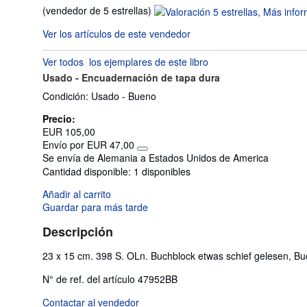
Calificación
(vendedor de 5 estrellas)
del
Ver los artículos de este vendedor
vendedor:
5
Ver todos
los ejemplares de este libro
de
Usado -
Encuadernación de tapa dura
5
estrellas
Condición: Usado - Bueno
Precio:
EUR 105,00
Envío por EUR 47,00
Más
Se envía de Alemania a Estados Unidos de America
información
Cantidad disponible:
1 disponibles
sobre
las
Añadir al carrito
tarifas
de
Guardar para más tarde
envío
Descripción
23 x 15 cm. 398 S. OLn. Buchblock etwas schief gelesen, Buch
N° de ref. del artículo 47952BB
Contactar al vendedor