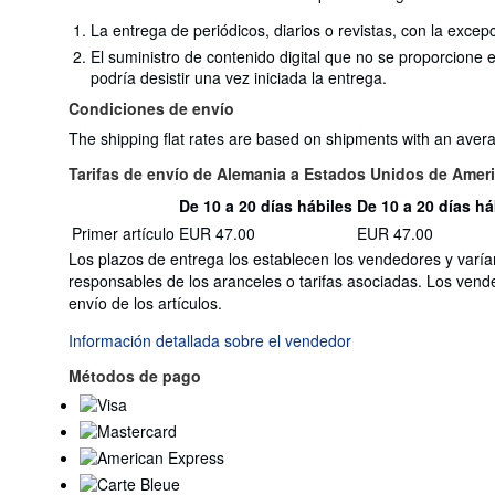
La entrega de periódicos, diarios o revistas, con la excep
El suministro de contenido digital que no se proporcione
podría desistir una vez iniciada la entrega.
Condiciones de envío
The shipping flat rates are based on shipments with an average
Tarifas de envío de Alemania a Estados Unidos de Amer
De 10 a 20 días hábiles
De 10 a 20 días há
Cantidad
Tarifas
Primer artículo
EUR 47.00
EUR 47.00
del
de
pedido
Los plazos de entrega los establecen los vendedores y varía
envío
responsables de los aranceles o tarifas asociadas. Los vend
de
envío de los artículos.
Alemania
a
Información detallada sobre el vendedor
Estados
Métodos de pago
Unidos
de
America