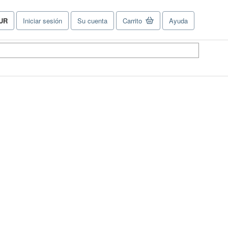
UR
Iniciar sesión
Su cuenta
Carrito
Ayuda
referencias
e
ompra
el
tio.