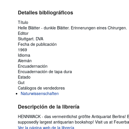
Detalles bibliográficos
Título
Helle Blätter - dunkle Blätter. Erinnerungen eines Chirurgen.
Editor
Stuttgart. DVA
Fecha de publicación
1969
Idioma
Alemán
Encuadernación
Encuadernación de tapa dura
Estado
Gut
Catálogos de vendedores
Naturwissenschaften
Descripción de la librería
HENNWACK - das vermeintlichst größte Antiquariat Berlins! 
supposedly largest antiquarian bookshop! Visit us at Feuerb
Ver la página web de la librería