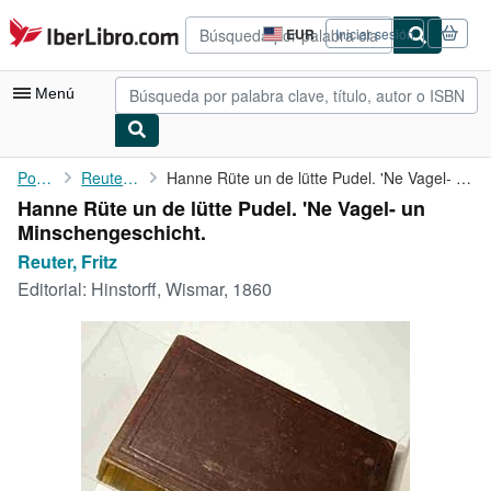
Pasar al contenido principal
IberLibro.com
EUR
Iniciar sesión
Preferencias
de
compra
Menú
del
sitio.
Mi cuenta
Portada
Reuter, Fritz
Hanne Rüte un de lütte Pudel. 'Ne Vagel- un Minschengeschicht.
Hanne Rüte un de lütte Pudel. 'Ne Vagel- un
Consultar mis pedidos
Minschengeschicht.
Búsqueda avanzada
Reuter, Fritz
Editorial:
Hinstorff, Wismar, 1860
Colecciones
Libros antiguos
Arte y coleccionismo
Vendedores
Comenzar a vender
Ayuda