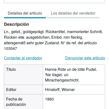
del
vendedor:
Detalles del artículo
Los detalles del vendedor
4
de
Descripción
5
estrellas
Ln., gebd., goldgeprägt. Rückentitel, marmorierter Schnitt,
Rücken etw. ausgeblichen, Einbd. min fleckig,
altersgemäß sehr guter Zustand.
N° de ref. del artículo
103047
Contactar al vendedor
Denunciar este artículo
Título
Hanne Rüte un de lütte Pudel.
'Ne Vagel- un
Minschengeschicht.
Editor
Hinstorff, Wismar
Fecha de
1860
publicación