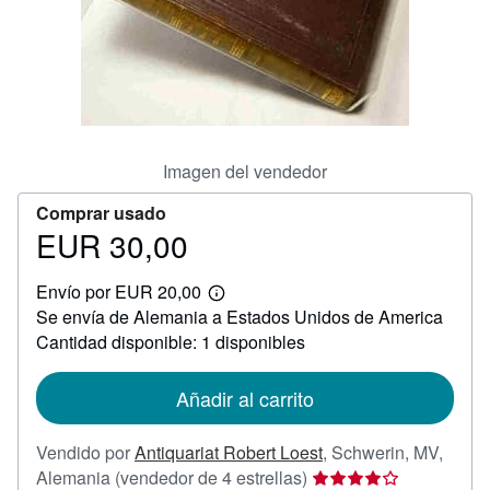
CERRAR
Imagen del vendedor
Comprar usado
EUR 30,00
Precio
EUR
Envío por EUR 20,00
30,00
Más
Se envía de Alemania a Estados Unidos de America
información
sobre
Cantidad disponible: 1 disponibles
las
tarifas
de
Añadir al carrito
envío
Vendido por
Antiquariat Robert Loest
,
Schwerin, MV,
Calificación
Alemania
(vendedor de 4 estrellas)