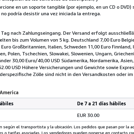
rcione en un soporte tangible (por ejemplo, en un CD o DVD) si
o podría desistir una vez iniciada la entrega.
ag nach Zahlungseingang. Der Versand erfolgt ausschließlic
gelten bis zum Volumen von 5 kg. Deutschland 7,00 Euro Belg
 Euro Großbritannien, Italien, Schweden 11,00 Euro Finnland, 
uen, Polen, Tschechien, Slowakei, Slowenien, Ungarn, Grieche
nder 30,00 Euro/40,00 USD Südamerika, Nordamerika, Asien, 
/52.00 USD Höhere Versicherungen und Gewichte sowie Expre
rspezifische Zölle sind nicht in den Versandkosten oder im 
 America
hábiles
De 7 a 21 días hábiles
EUR 30.00
 según el transportista y la ubicación. Los pedidos que pasan por la 
es o tarifas asociadas. Los vendedores pueden ponerse en contacto co