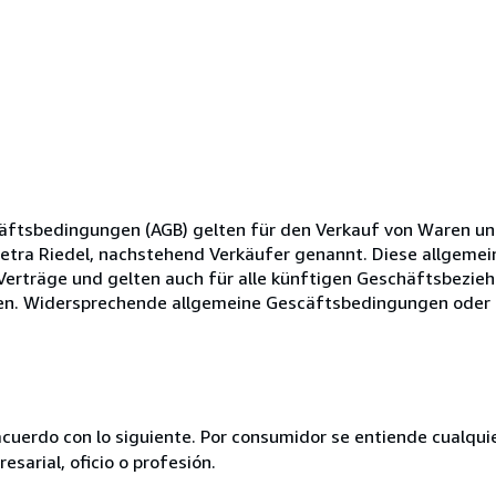
ftsbedingungen (AGB) gelten für den Verkauf von Waren un
Petra Riedel, nachstehend Verkäufer genannt. Diese allgeme
erträge und gelten auch für alle künftigen Geschäftsbezieh
rden. Widersprechende allgemeine Gescäftsbedingungen ode
acuerdo con lo siguiente. Por consumidor se entiende cualqui
esarial, oficio o profesión.