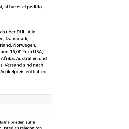
, al hacer el pedido,
h über DHL. Alle
ien, Dänemark,
Irland, Norwegen,
nland 16,00 Euro USA,
Afrika, Australien und
ss-Versand sind nach
Artikelpreis enthalten
aduana pueden sufrir
n usted en relación con