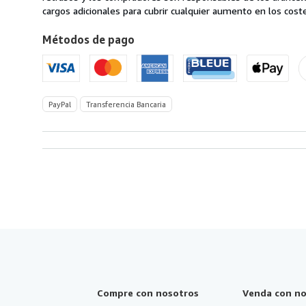
Alemania
cargos adicionales para cubrir cualquier aumento en los coste
a
Métodos de pago
Estados
Unidos
de
America
PayPal
Transferencia Bancaria
Compre con nosotros
Venda con no