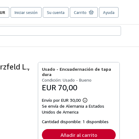
UR
Iniciar sesión
Su cuenta
Carrito
Ayuda
referencias
e
ompra
el
itio.
zfeld L.,
Usado -
Encuadernación de tapa
dura
Condición: Usado - Bueno
EUR 70,00
Envío por EUR 30,00
Más
Se envía de Alemania a Estados
información
sobre
Unidos de America
las
tarifas
Cantidad disponible:
1 disponibles
de
envío
Añadir al carrito