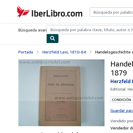
Pasar al contenido principal
IberLibro.com
Búsqueda avanzada
Colecciones
Libros antiguos
Arte y colecc
Portada
Herzfeld Levi, 1810-84
Handelsgeschichte d
Handel
1879
Herzfeld 
Editorial:
He
CONDICIÓN:
Guardar par
Vendido po
Vendedor d