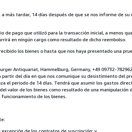
a más tardar, 14 días después de que se nos informe de su d
 de pago que utilizó para la transacción inicial, a menos q
currirá en ningún cargo como resultado de dicho reembolso.
cibido los bienes o hasta que nos haya presentado una prue
burger Antiquariat, Hammelburg, Germany, +49 09732-782962
a partir del día en que nos comunique su desistimiento del pr
za el periodo de 14 días. Tendrá que asumir los gastos direc
del valor de los bienes como resultado de una manipulación d
el funcionamiento de los bienes.
te:
a excepción de los contratos de suscripción; y