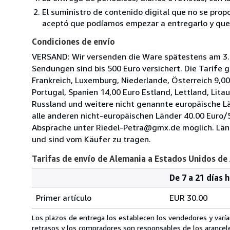
El suministro de contenido digital que no se propo
aceptó que podíamos empezar a entregarlo y que n
Condiciones de envío
VERSAND: Wir versenden die Ware spätestens am 3. T
Sendungen sind bis 500 Euro versichert. Die Tarife 
Frankreich, Luxemburg, Niederlande, Österreich 9,00
Portugal, Spanien 14,00 Euro Estland, Lettland, Lita
Russland und weitere nicht genannte europäische Lä
alle anderen nicht-europäischen Länder 40.00 Euro
Absprache unter Riedel-Petra@gmx.de möglich. Lände
und sind vom Käufer zu tragen.
Tarifas de envío de Alemania a Estados Unidos de
De 7 a 21 días 
Cantidad
Tarifas
del
Primer artículo
EUR 30.00
pedido
de
envío
Los plazos de entrega los establecen los vendedores y varían
de
retrasos y los compradores son responsables de los arancel