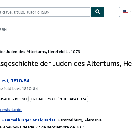
E
P
d
c
ionismo
Vendedores
Comenzar a vender
d
s
er Juden des Altertums, Herzfeld L., 1879
sgeschichte der Juden des Altertums, Her
Levi, 1810-84
rzfeld Levi, 1810-84
 USADO - BUENO
ENCUADERNACIÓN DE TAPA DURA
a más tarde
r
Hammelburger Antiquariat
,
Hammelburg, Alemania
e AbeBooks desde 22 de septiembre de 2015