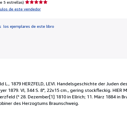
Calificación
e 5 estrellas)
del
ículos de este vendedor
vendedor:
5
de
os
los ejemplares de este libro
5
estrellas
ld L., 1879 HERZFELD, LEVI. Handelsgeschichte der Juden de
er 1879. VI, 344 S. 8°, 22x15 cm., gering stockfleckig. HIE
ld (* 28. Dezember[1] 1810 in Ellrich; 11. März 1884 in Br
abbiner des Herzogtums Braunschweig.