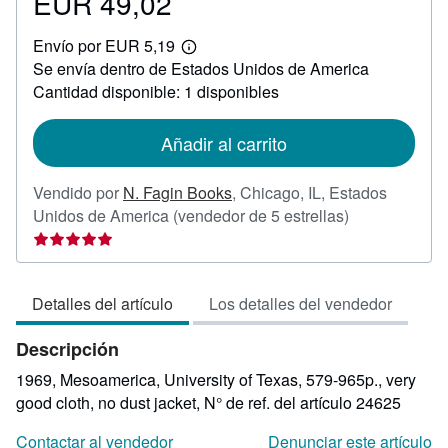
EUR 49,02
Precio
EUR
Envío por EUR 5,19
49,02
Más
Se envía dentro de Estados Unidos de America
información
sobre
Cantidad disponible: 1 disponibles
las
tarifas
de
Añadir al carrito
envío
Vendido por
N. Fagin Books
,
Chicago, IL, Estados
Calificación
Unidos de America
(vendedor de 5 estrellas)
del
vendedor:
5
Detalles del artículo
Los detalles del vendedor
de
5
Descripción
estrellas
1969, Mesoamerica, University of Texas, 579-965p., very
good cloth, no dust jacket,
N° de ref. del artículo 24625
Contactar al vendedor
Denunciar este artículo