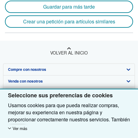
Guardar para más tarde
Crear una petición para artículos similares
VOLVER AL INICIO
Compre con nosotros
Venda con nosotros
Búsqueda avanzada
Sobre nosotros
Colecciones
Comenzar a vender
Seleccione sus preferencias de cookies
Usamos cookies para que pueda realizar compras,
Obtener Ayuda
Mi cuenta
Únase a nuestro programa de afiliados
Sobre IberLibro
mejorar su experiencia en nuestra página y
Otras compañías de AbeBooks
Mis pedidos
Recomiende un vendedor
Medios
Preguntas frecuentes y guías
proporcionar correctamente nuestros servicios. También
utilizamos cookies para comprender el modo en que los
Siga a IberLibro
Ver carrito
Empleo
Atención al Cliente
AbeBooks.com
Ver más
clientes utilizan nuestros servicios (por ejemplo,