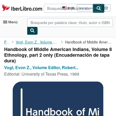
Pasar al contenido principal
IberLibro.com
EUR
Iniciar sesión
Preferencias
de
compra
Menú
del
sitio.
Mi cuenta
Portada
Vogt, Evon Z., Volume Editor, Robert Wauchope General Editor
Handbook of Middle American Indians, Volume 8 Ethnology, part 2 ...
Handbook of Middle American Indians, Volume 8
Consultar mis pedidos
Ethnology, part 2 only (Encuadernación de tapa
Búsqueda avanzada
dura)
Vogt, Evon Z., Volume Editor, Robert...
Colecciones
Editorial:
University of Texas Press, 1969
Libros antiguos
Arte y coleccionismo
Vendedores
Comenzar a vender
Ayuda