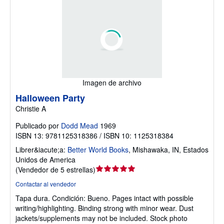
Imagen de archivo
Halloween Party
Christie A
Publicado por
Dodd Mead
1969
ISBN 13: 9781125318386 / ISBN 10: 1125318384
Librer&iacute;a:
Better World Books
,
Mishawaka, IN, Estados
Unidos de America
Calificación
(
Vendedor de 5 estrellas
)
del
Contactar al vendedor
vendedor:
Tapa dura.
Condición: Bueno.
Pages intact with possible
5
writing/highlighting. Binding strong with minor wear. Dust
de
jackets/supplements may not be included. Stock photo
5