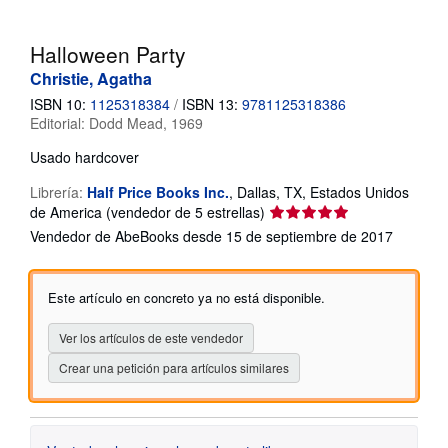
CERRAR
Halloween Party
Christie, Agatha
ISBN 10:
1125318384
/
ISBN 13:
9781125318386
Editorial:
Dodd Mead, 1969
Usado
hardcover
Librería:
Half Price Books Inc.
,
Dallas, TX, Estados Unidos
Calificación
de America
(vendedor de 5 estrellas)
del
Vendedor de AbeBooks desde 15 de septiembre de 2017
vendedor:
5
de
Este artículo en concreto ya no está disponible.
5
estrellas
Ver los artículos de este vendedor
Crear una petición para artículos similares