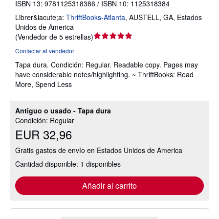
ISBN 13: 9781125318386 / ISBN 10: 1125318384
Librer&iacute;a:
ThriftBooks-Atlanta
,
AUSTELL, GA, Estados
Unidos de America
Calificación
(
Vendedor de 5 estrellas
)
del
Contactar al vendedor
vendedor:
Tapa dura.
Condición: Regular.
Readable copy. Pages may
5
have considerable notes/highlighting. ~ ThriftBooks: Read
de
More, Spend Less
5
estrellas
Antiguo o usado - Tapa dura
Condición: Regular
EUR 32,96
Gratis gastos de envío en Estados Unidos de America
Cantidad disponible: 1 disponibles
Añadir al carrito