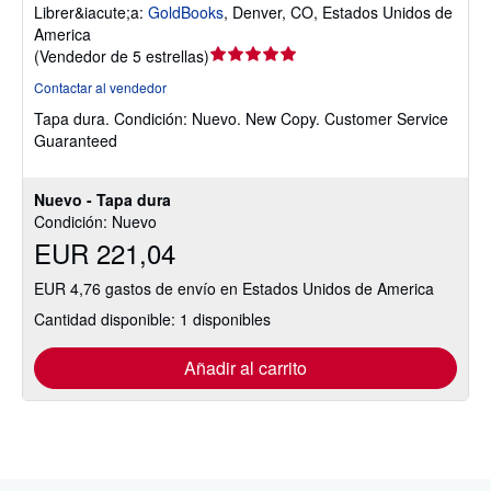
Librer&iacute;a:
GoldBooks
,
Denver, CO, Estados Unidos de
America
Calificación
(
Vendedor de 5 estrellas
)
del
Contactar al vendedor
vendedor:
Tapa dura.
Condición: Nuevo.
New Copy. Customer Service
5
Guaranteed
de
5
estrellas
Nuevo - Tapa dura
Condición: Nuevo
EUR 221,04
EUR 4,76 gastos de envío en Estados Unidos de America
Cantidad disponible: 1 disponibles
Añadir al carrito