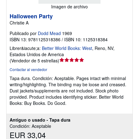
Imagen de archivo
Halloween Party
Christie A
Publicado por
Dodd Mead
1969
ISBN 13: 9781125318386 / ISBN 10: 1125318384
Librer&iacute;a:
Better World Books: West
,
Reno, NV,
Estados Unidos de America
Calificación
(
Vendedor de 5 estrellas
)
del
Contactar al vendedor
vendedor:
Tapa dura.
Condición: Aceptable.
Pages intact with minimal
5
writing/highlighting. The binding may be loose and creased.
de
Dust jackets/supplements are not included. Stock photo
5
provided. Product includes identifying sticker. Better World
estrellas
Books: Buy Books. Do Good.
Antiguo o usado - Tapa dura
Condición: Aceptable
EUR 33,04