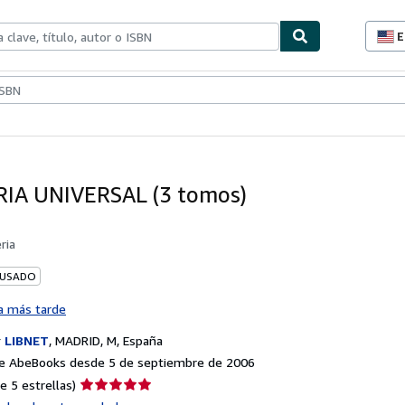
E
P
d
c
ionismo
Vendedores
Comenzar a vender
d
s
IA UNIVERSAL (3 tomos)
ria
 USADO
a más tarde
r
LIBNET
,
MADRID, M, España
e AbeBooks desde 5 de septiembre de 2006
Calificación
e 5 estrellas)
del