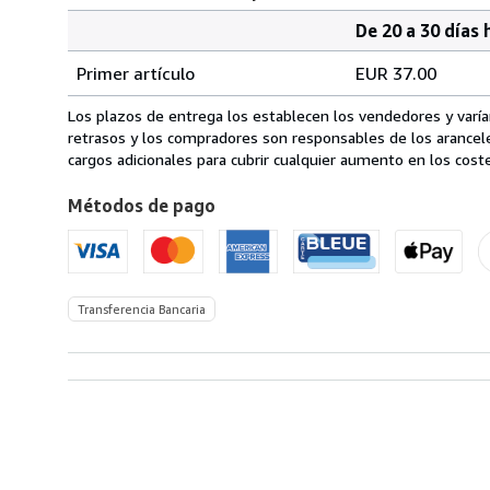
De 20 a 30 días 
Cantidad
Tarifas
del
Primer artículo
EUR 37.00
pedido
de
envío
Los plazos de entrega los establecen los vendedores y varían
de
retrasos y los compradores son responsables de los arancel
España
cargos adicionales para cubrir cualquier aumento en los coste
a
Métodos de pago
Estados
Unidos
de
America
Transferencia Bancaria