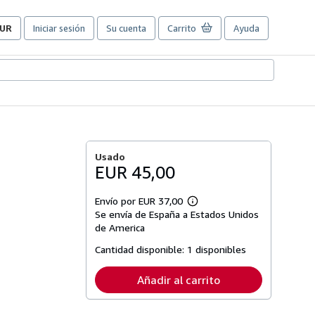
UR
Iniciar sesión
Su cuenta
Carrito
Ayuda
referencias
e
ompra
el
itio.
Usado
EUR 45,00
Envío por EUR 37,00
Más
Se envía de España a Estados Unidos
información
sobre
de America
las
tarifas
Cantidad disponible:
1 disponibles
de
envío
Añadir al carrito