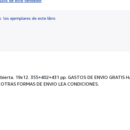
ículos de este vendedor
vendedor:
5
de
os
los ejemplares de este libro
5
estrellas
ecubierta. 19x12. 355+402+431 pp. GASTOS DE ENVIO GRATIS 
 OTRAS FORMAS DE ENVIO LEA CONDICIONES.