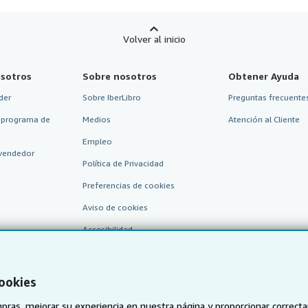
Volver al inicio
sotros
Sobre nosotros
Obtener Ayuda
der
Sobre IberLibro
Preguntas frecuentes
 programa de
Medios
Atención al Cliente
Empleo
vendedor
Política de Privacidad
Preferencias de cookies
Aviso de cookies
Accesibilidad
cookies
pras, mejorar su experiencia en nuestra página y proporcionar correc