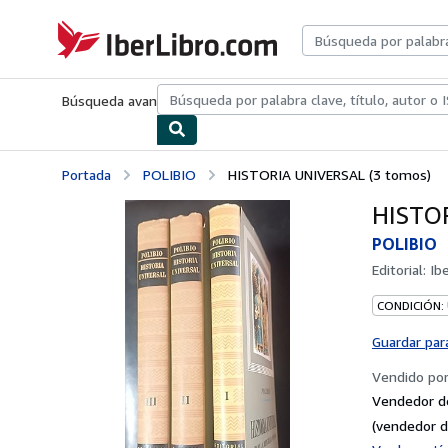
Pasar al contenido principal
IberLibro.com
Búsqueda avanzada
Colecciones
Libros antiguos
Arte y colecc
Portada
POLIBIO
HISTORIA UNIVERSAL (3 tomos)
HISTOR
POLIBIO
Editorial:
Ibe
CONDICIÓN:
Guardar par
Vendido po
Vendedor d
(vendedor d