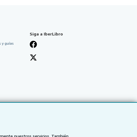
Siga a IberLibro
 y guías
tamente nuestros servicios. También