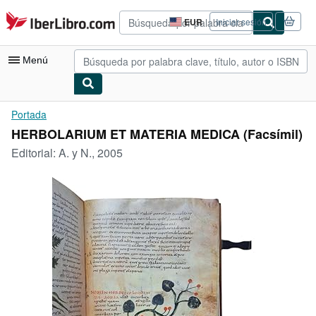
Pasar al contenido principal
IberLibro.com
EUR
Iniciar sesión
Preferencias
de
compra
Menú
del
sitio.
Mi cuenta
Portada
HERBOLARIUM ET MATERIA MEDICA (Facsímil)
Consultar mis pedidos
Editorial:
A. y N., 2005
Búsqueda avanzada
Colecciones
Libros antiguos
Arte y coleccionismo
Vendedores
Comenzar a vender
Ayuda