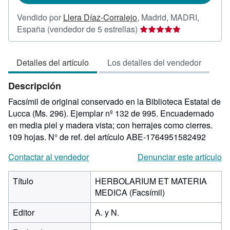
Vendido por
Llera Díaz-Corralejo
,
Madrid, MADRI,
Calificación
España
(vendedor de 5 estrellas)
del
vendedor:
Detalles del artículo
Los detalles del vendedor
5
de
Descripción
5
estrellas
Facsímil de original conservado en la Biblioteca Estatal de
Lucca (Ms. 296). Ejemplar nº 132 de 995. Encuadernado
en media piel y madera vista; con herrajes como cierres.
109 hojas.
N° de ref. del artículo ABE-1764951582492
Contactar al vendedor
Denunciar este artículo
Título
HERBOLARIUM ET MATERIA
MEDICA (Facsímil)
Editor
A. y N.