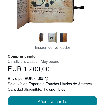
CERRAR
Imagen del vendedor
Comprar usado
Condición: Usado - Muy bueno
EUR 1.200,00
Precio
EUR
Envío por EUR 41,50
1.200,00
Más
Se envía de España a Estados Unidos de America
información
sobre
Cantidad disponible: 1 disponibles
las
tarifas
de
Añadir al carrito
envío