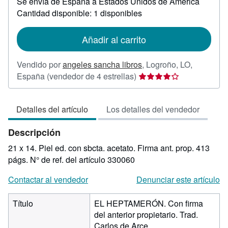
Se envía de España a Estados Unidos de America
información
sobre
Cantidad disponible: 1 disponibles
las
tarifas
de
Añadir al carrito
envío
Vendido por
angeles sancha libros
,
Logroño, LO,
Calificación
España
(vendedor de 4 estrellas)
del
vendedor:
Detalles del artículo
Los detalles del vendedor
4
de
Descripción
5
estrellas
21 x 14. Piel ed. con sbcta. acetato. Firma ant. prop. 413
págs.
N° de ref. del artículo 330060
Contactar al vendedor
Denunciar este artículo
Título
EL HEPTAMERÓN. Con firma
del anterior propietario. Trad.
Carlos de Arce.