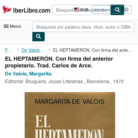
Pasar al contenido principal
IberLibro.com
EUR
Iniciar sesión
Preferencias
de
compra
Menú
del
sitio.
Mi cuenta
Portada
De Valois, Margarita.
EL HEPTAMERÓN. Con firma del anterior propietario. Trad. Carlos ...
EL HEPTAMERÓN. Con firma del anterior
Consultar mis pedidos
propietario. Trad. Carlos de Arce.
Búsqueda avanzada
De Valois, Margarita.
Editorial:
Bruguera. Joyas Literarias., Barcelona., 1972
Colecciones
Libros antiguos
Arte y coleccionismo
Vendedores
Comenzar a vender
Ayuda