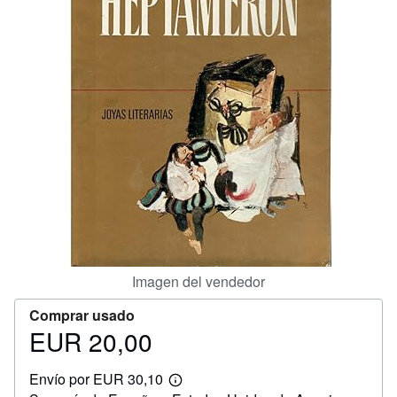
CERRAR
Imagen del vendedor
Comprar usado
EUR 20,00
Precio
EUR
Envío por EUR 30,10
20,00
Más