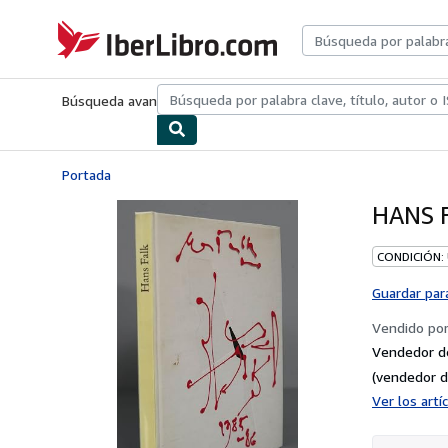
Pasar al contenido principal
IberLibro.com
Búsqueda avanzada
Colecciones
Libros antiguos
Arte y colecc
Portada
HANS 
CONDICIÓN:
Guardar par
Vendido po
Vendedor d
(vendedor d
Ver los art