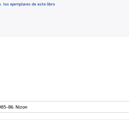
de
os
los ejemplares de este libro
5
estrellas
85-86. Nizon