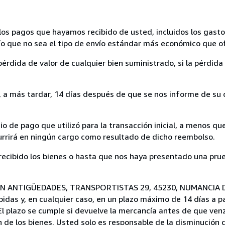
los pagos que hayamos recibido de usted, incluidos los gasto
nvío que no sea el tipo de envío estándar más económico que 
rdida de valor de cualquier bien suministrado, si la pérdida 
a más tardar, 14 días después de que se nos informe de su d
 de pago que utilizó para la transacción inicial, a menos q
currirá en ningún cargo como resultado de dicho reembolso.
cibido los bienes o hasta que nos haya presentado una prue
ESVAN ANTIGÜEDADES, TRANSPORTISTAS 29, 45230, NUMANCIA D
das y, en cualquier caso, en un plazo máximo de 14 días a pa
l plazo se cumple si devuelve la mercancía antes de que venz
de los bienes. Usted solo es responsable de la disminución d