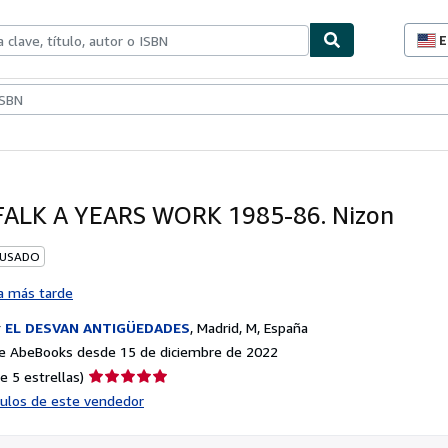
E
P
d
c
ionismo
Vendedores
Comenzar a vender
d
s
FALK A YEARS WORK 1985-86. Nizon
 USADO
a más tarde
r
EL DESVAN ANTIGÜEDADES
,
Madrid, M, España
e AbeBooks desde 15 de diciembre de 2022
Calificación
e 5 estrellas)
del
ículos de este vendedor
vendedor:
5