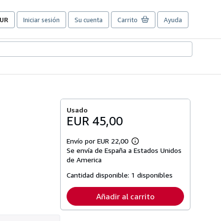
UR
Iniciar sesión
Su cuenta
Carrito
Ayuda
referencias
e
ompra
el
itio.
Usado
EUR 45,00
Envío por EUR 22,00
Más
Se envía de España a Estados Unidos
información
sobre
de America
las
tarifas
Cantidad disponible:
1 disponibles
de
envío
Añadir al carrito