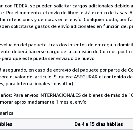
izan con FEDEX, se pueden solicitar cargos adicionales debido
rte. Por el momento, el envío de libros está exento de tasas
itar retenciones y demoras en el envío. Cualquier duda, por fa
ueden solicitarse gastos de envío adicionales en función del p
volución del paquete, tras dos intentos de entrega a domicili
cliente deberá hacerse cargo de la comisión de Correos por la
 para que este pueda ser enviado de nuevo.
á asegurado, en caso de extravío del paquete por parte de Co
bre el valor del artículo. Si quiere ASEGURAR el contenido de
es, para Internacionales consultar)
0 años: Para envíos INTERNACIONALES de bienes de más de 1
morar aproximadamente 1 mes el envío.
merica
ábiles
De 4 a 15 días hábiles