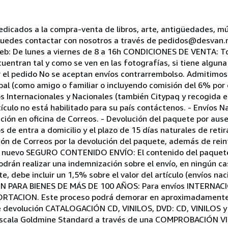
dos a la compra-venta de libros, arte, antigüedades, mús
puedes contactar con nosotros a través de pedidos@desvan.
eb: De lunes a viernes de 8 a 16h CONDICIONES DE VENTA: To
ncuentran tal y como se ven en las fotografías, si tiene algun
ar el pedido No se aceptan envíos contrarrembolso. Admitimo
aypal (como amigo o familiar o incluyendo comisión del 6% po
ternacionales y Nacionales (también Citypaq y recogida en
tículo no está habilitado para su país contáctenos. - Envíos N
ición en oficina de Correos. - Devolución del paquete por ause
s de entra a domicilio y el plazo de 15 días naturales de reti
sión de Correos por la devolución del paquete, además de rein
de nuevo SEGURO CONTENIDO ENVÍO: El contenido del paquete
drán realizar una indemnización sobre el envío, en ningún cas
, debe incluir un 1,5% sobre el valor del artículo (envíos nac
ÓN PARA BIENES DE MÁS DE 100 AÑOS: Para envíos INTERNAC
RTACION. Este proceso podrá demorar en aproximadamente 
de devolución CATALOGACIÓN CD, VINILOS, DVD: CD, VINILOS
 escala Goldmine Standard a través de una COMPROBACIÓN VI