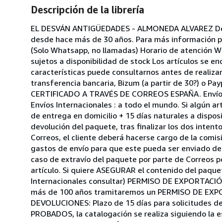
Descripción de la librería
EL DESVÁN ANTIGÜEDADES - ALMONEDA ALVAREZ Dedica
desde hace más de 30 años. Para más información 
(Solo Whatsapp, no llamadas) Horario de atención W
sujetos a disponibilidad de stock Los artículos se e
características puede consultarnos antes de realiz
transferencia bancaria, Bizum (a partir de 30?) o P
CERTIFICADO A TRAVÉS DE CORREOS ESPAÑA. Envíos In
Envíos Internacionales : a todo el mundo. Si algún ar
de entrega en domicilio + 15 días naturales a dispos
devolución del paquete, tras finalizar los dos intento
Correos, el cliente deberá hacerse cargo de la comi
gastos de envío para que este pueda ser enviado 
caso de extravío del paquete por parte de Correos po
artículo. Si quiere ASEGURAR el contenido del paquete
Internacionales consultar) PERMISO DE EXPORTACI
más de 100 años tramitaremos un PERMISO DE EXPO
DEVOLUCIONES: Plazo de 15 días para solicitudes 
PROBADOS, la catalogación se realiza siguiendo la