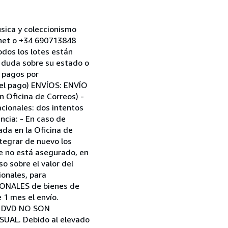
ica y coleccionismo
net o +34 690713848
dos los lotes están
a duda sobre su estado o
s pagos por
r el pago) ENVÍOS: ENVÍO
 Oficina de Correos) -
acionales: dos intentos
ncia: - En caso de
rada en la Oficina de
tegrar de nuevo los
 no está asegurado, en
o sobre el valor del
ionales, para
IONALES de bienes de
1 mes el envío.
 y DVD NO SON
SUAL. Debido al elevado