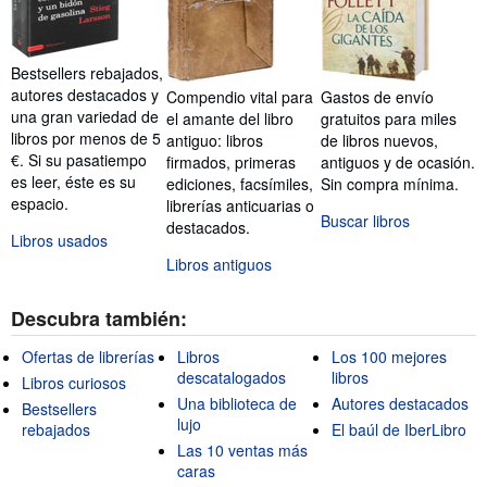
Bestsellers rebajados,
autores destacados y
Compendio vital para
Gastos de envío
una gran variedad de
el amante del libro
gratuitos para miles
libros por menos de 5
antiguo: libros
de libros nuevos,
€. Si su pasatiempo
firmados, primeras
antiguos y de ocasión.
es leer, éste es su
ediciones, facsímiles,
Sin compra mínima.
espacio.
librerías anticuarias o
Buscar libros
destacados.
Libros usados
Libros antiguos
Descubra también:
Ofertas de librerías
Libros
Los 100 mejores
descatalogados
libros
Libros curiosos
Una biblioteca de
Autores destacados
Bestsellers
lujo
rebajados
El baúl de IberLibro
Las 10 ventas más
caras