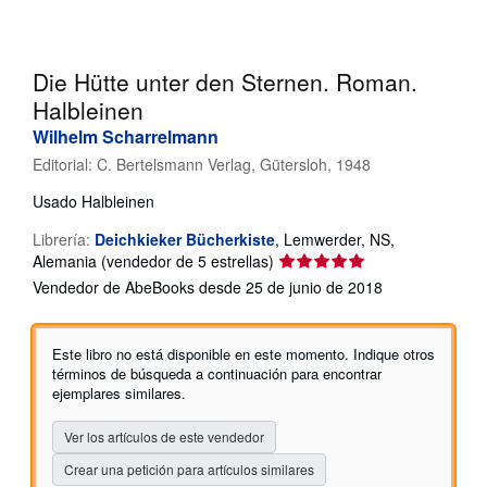
CERRAR
Die Hütte unter den Sternen. Roman.
Halbleinen
Wilhelm Scharrelmann
Editorial:
C. Bertelsmann Verlag, Gütersloh, 1948
Usado
Halbleinen
Librería:
Deichkieker Bücherkiste
,
Lemwerder, NS,
Calificación
Alemania
(vendedor de 5 estrellas)
del
Vendedor de AbeBooks desde 25 de junio de 2018
vendedor:
5
de
Este libro no está disponible en este momento. Indique otros
5
términos de búsqueda a continuación para encontrar
estrellas
ejemplares similares.
Ver los artículos de este vendedor
Crear una petición para artículos similares