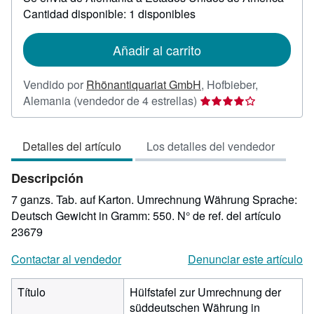
sobre
Cantidad disponible: 1 disponibles
las
tarifas
de
Añadir al carrito
envío
Vendido por
Rhönantiquariat GmbH
,
Hofbieber,
Calificación
Alemania
(vendedor de 4 estrellas)
del
vendedor:
Detalles del artículo
Los detalles del vendedor
4
de
Descripción
5
estrellas
7 ganzs. Tab. auf Karton. Umrechnung Währung Sprache:
Deutsch Gewicht in Gramm: 550.
N° de ref. del artículo
23679
Contactar al vendedor
Denunciar este artículo
Título
Hülfstafel zur Umrechnung der
süddeutschen Währung in