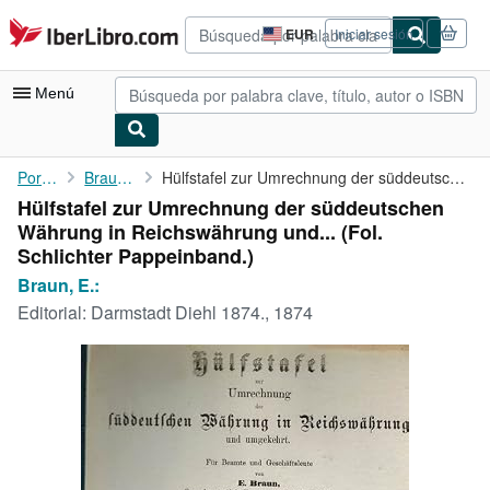
Pasar al contenido principal
IberLibro.com
EUR
Iniciar sesión
Preferencias
de
compra
Menú
del
sitio.
Mi cuenta
Portada
Braun, E.:
Hülfstafel zur Umrechnung der süddeutschen Währung in ...
Hülfstafel zur Umrechnung der süddeutschen
Consultar mis pedidos
Währung in Reichswährung und... (Fol.
Búsqueda avanzada
Schlichter Pappeinband.)
Braun, E.:
Colecciones
Editorial:
Darmstadt Diehl 1874., 1874
Libros antiguos
Arte y coleccionismo
Vendedores
Comenzar a vender
Ayuda