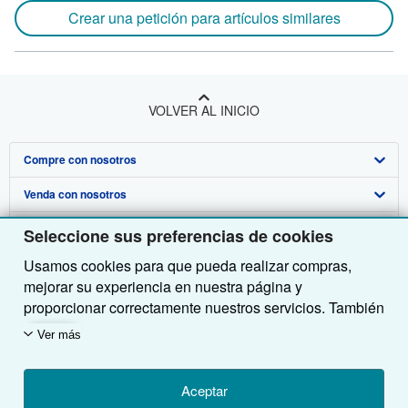
Crear una petición para artículos similares
VOLVER AL INICIO
Compre con nosotros
Venda con nosotros
Búsqueda avanzada
Sobre nosotros
Colecciones
Comenzar a vender
Seleccione sus preferencias de cookies
Usamos cookies para que pueda realizar compras,
Obtener Ayuda
Mi cuenta
Únase a nuestro programa de afiliados
Sobre IberLibro
mejorar su experiencia en nuestra página y
Otras compañías de AbeBooks
Mis pedidos
Recomiende un vendedor
Medios
Preguntas frecuentes y guías
proporcionar correctamente nuestros servicios. También
utilizamos cookies para comprender el modo en que los
Siga a IberLibro
Ver carrito
Empleo
Atención al Cliente
AbeBooks.com
Ver más
clientes utilizan nuestros servicios (por ejemplo,
midiendo las visitas al sitio) y así poder realizar
Política de Privacidad
AbeBooks.co.uk
mejoras. Si está de acuerdo, también utilizaremos
Aceptar
Preferencias de cookies
AbeBooks.de