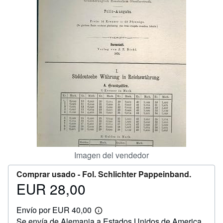
CERRAR
Imagen del vendedor
Comprar usado -
Fol. Schlichter Pappeinband.
EUR 28,00
Precio
EUR
Envío por EUR 40,00
28,00
Más
Se envía de Alemania a Estados Unidos de America
información