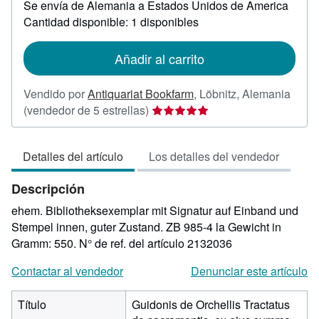
Se envía de Alemania a Estados Unidos de America
información
sobre
Cantidad disponible: 1 disponibles
las
tarifas
de
Añadir al carrito
envío
Vendido por
Antiquariat Bookfarm
,
Löbnitz, Alemania
Calificación
(vendedor de 5 estrellas)
del
vendedor:
Detalles del artículo
Los detalles del vendedor
5
de
Descripción
5
estrellas
ehem. Bibliotheksexemplar mit Signatur auf Einband und
Stempel innen, guter Zustand. ZB 985-4 la Gewicht in
Gramm: 550.
N° de ref. del artículo 2132036
Contactar al vendedor
Denunciar este artículo
Título
Guidonis de Orchellis Tractatus