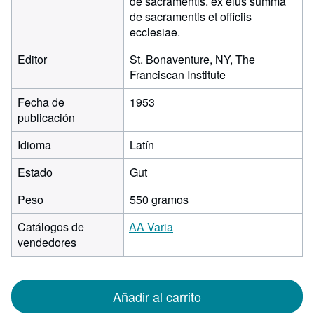
de sacramentis. ex eius summa
de sacramentis et officiis
ecclesiae.
Editor
St. Bonaventure, NY, The
Franciscan Institute
Fecha de
1953
publicación
Idioma
Latín
Estado
Gut
Peso
550 gramos
Catálogos de
AA Varia
vendedores
Añadir al carrito