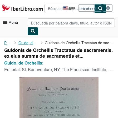
Pasar al contenido principal
IberLibro.com
EUR
Iniciar sesión
Preferencias
de
compra
Menú
del
sitio.
Mi cuenta
Portada
Guido, de Orchellis:
Guidonis de Orchellis Tractatus de sacramentis. ex eius summa de...
Guidonis de Orchellis Tractatus de sacramentis.
Consultar mis pedidos
ex eius summa de sacramentis et...
Búsqueda avanzada
Guido, de Orchellis:
Editorial:
St. Bonaventure, NY, The Franciscan Institute, 1953
Colecciones
Libros antiguos
Arte y coleccionismo
Vendedores
Comenzar a vender
Ayuda