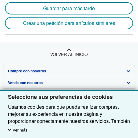
Guardar para más tarde
Crear una petición para artículos similares
VOLVER AL INICIO
Compre con nosotros
Venda con nosotros
Búsqueda avanzada
Sobre nosotros
Colecciones
Comenzar a vender
Seleccione sus preferencias de cookies
Usamos cookies para que pueda realizar compras,
Obtener Ayuda
Mi cuenta
Únase a nuestro programa de afiliados
Sobre IberLibro
mejorar su experiencia en nuestra página y
Otras compañías de AbeBooks
Mis pedidos
Recomiende un vendedor
Medios
Preguntas frecuentes y guías
proporcionar correctamente nuestros servicios. También
utilizamos cookies para comprender el modo en que los
Siga a IberLibro
Ver carrito
Empleo
Atención al Cliente
AbeBooks.com
Ver más
clientes utilizan nuestros servicios (por ejemplo,