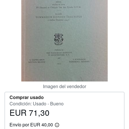
CERRAR
Imagen del vendedor
Comprar usado
Condición: Usado - Bueno
EUR 71,30
Precio
EUR
Envío por EUR 40,00
71,30
Más