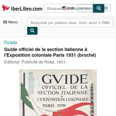
Pasar al contenido principal
IberLibro.com
EUR
Iniciar sesión
Preferencias
de
compra
Menú
del
sitio.
Mi cuenta
Portada
Guide officiel de la section italienne à
Consultar mis pedidos
l'Exposition coloniale Paris 1931 (broché)
Búsqueda avanzada
Editorial:
Publicité de Rosa, 1931
Colecciones
Libros antiguos
Arte y coleccionismo
Vendedores
Comenzar a vender
Ayuda