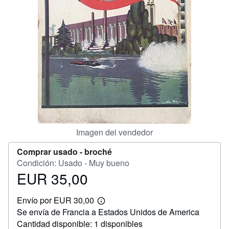
CERRAR
Imagen del vendedor
Comprar usado -
broché
Condición: Usado - Muy bueno
EUR 35,00
Precio
EUR
Envío por EUR 30,00
35,00
Más
Se envía de Francia a Estados Unidos de America
información
sobre
Cantidad disponible: 1 disponibles
las