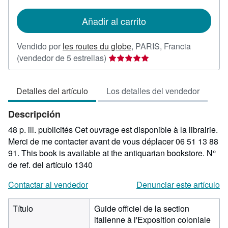
tarifas
de
Añadir al carrito
envío
Vendido por
les routes du globe
,
PARIS, Francia
Calificación
(vendedor de 5 estrellas)
del
vendedor:
Detalles del artículo
Los detalles del vendedor
5
de
Descripción
5
estrellas
48 p. ill. publicités Cet ouvrage est disponible à la librairie.
Merci de me contacter avant de vous déplacer 06 51 13 88
91. This book is available at the antiquarian bookstore.
N°
de ref. del artículo 1340
Contactar al vendedor
Denunciar este artículo
Título
Guide officiel de la section
italienne à l'Exposition coloniale