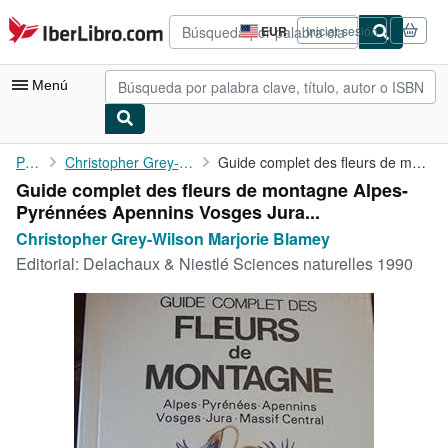
Pasar al contenido principal
IberLibro.com
EUR
Iniciar sesión
Preferencias
de
compra
Menú
del
sitio.
Mi cuenta
Portada
Christopher Grey-Wilson Marjorie Blamey
Guide complet des fleurs de montagne Alpes-Pyrénnées Apennins ...
Guide complet des fleurs de montagne Alpes-
Consultar mis pedidos
Pyrénnées Apennins Vosges Jura...
Búsqueda avanzada
Christopher Grey-Wilson Marjorie Blamey
Editorial:
Delachaux & Niestlé Sciences naturelles 1990
Colecciones
Libros antiguos
Arte y coleccionismo
Vendedores
Comenzar a vender
Ayuda