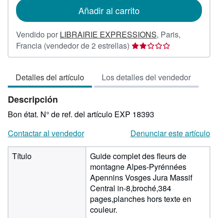
de
Añadir al carrito
envío
Vendido por
LIBRAIRIE EXPRESSIONS
,
Paris,
Calificación
Francia
(vendedor de 2 estrellas)
del
vendedor:
Detalles del artículo
Los detalles del vendedor
2
de
Descripción
5
estrellas
Bon état.
N° de ref. del artículo EXP 18393
Contactar al vendedor
Denunciar este artículo
Título
Guide complet des fleurs de
montagne Alpes-Pyrénnées
Apennins Vosges Jura Massif
Central in-8,broché,384
pages,planches hors texte en
couleur.