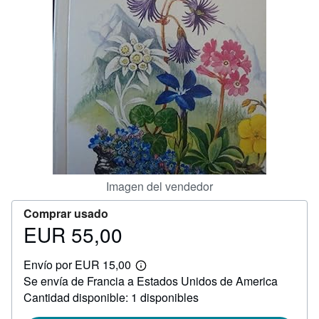
CERRAR
Imagen del vendedor
Comprar usado
EUR 55,00
Precio
EUR
Envío por EUR 15,00
55,00
Más
Se envía de Francia a Estados Unidos de America
información
sobre
Cantidad disponible: 1 disponibles
las
tarifas