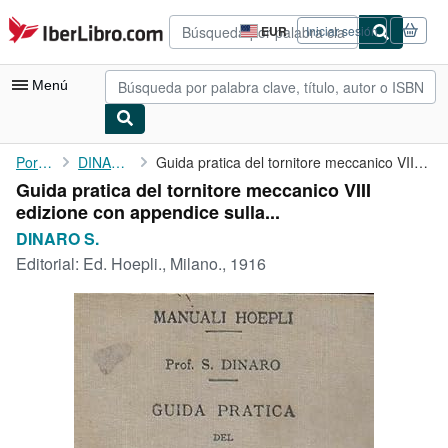
Pasar al contenido principal
IberLibro.com
EUR
Iniciar sesión
Preferencias
de
compra
Menú
del
sitio.
Mi cuenta
Portada
DINARO S.
Guida pratica del tornitore meccanico VIII edizione con ...
Guida pratica del tornitore meccanico VIII
Consultar mis pedidos
edizione con appendice sulla...
Búsqueda avanzada
DINARO S.
Editorial:
Ed. Hoepli., Milano., 1916
Colecciones
Libros antiguos
Arte y coleccionismo
Vendedores
Comenzar a vender
Ayuda