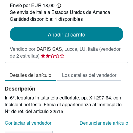
Envío por EUR 18,00
20,00
Más
Se envía de Italia a Estados Unidos de America
información
sobre
Cantidad disponible: 1 disponibles
las
tarifas
de
Añadir al carrito
envío
Vendido por
DARIS SAS
,
Lucca, LU, Italia
(vendedor
Calificación
de 2 estrellas)
del
vendedor:
Detalles del artículo
Los detalles del vendedor
2
de
Descripción
5
estrellas
In-6°, legatura in tutta tela editoriale, pp. XII-297-64, con
incisioni nel testo. Firma di appartenenza al frontespizio.
N° de ref. del artículo 32515
Contactar al vendedor
Denunciar este artículo