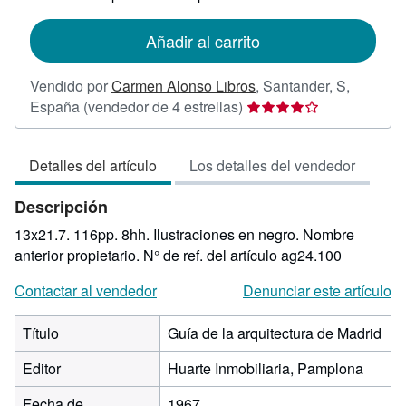
las
tarifas
de
Añadir al carrito
envío
Vendido por
Carmen Alonso Libros
,
Santander, S,
Calificación
España
(vendedor de 4 estrellas)
del
vendedor:
Detalles del artículo
Los detalles del vendedor
4
de
Descripción
5
estrellas
13x21.7. 116pp. 8hh. Ilustraciones en negro. Nombre
anterior propietario.
N° de ref. del artículo ag24.100
Contactar al vendedor
Denunciar este artículo
Título
Guía de la arquitectura de Madrid
Editor
Huarte Inmobiliaria, Pamplona
Fecha de
1967