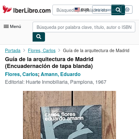
Pasar al contenido principal
IberLibro.com
EUR
Iniciar sesión
Preferencias
de
compra
Menú
del
sitio.
Mi cuenta
Portada
Flores, Carlos
Guía de la arquitectura de Madrid
Guía de la arquitectura de Madrid
Consultar mis pedidos
(Encuadernación de tapa blanda)
Búsqueda avanzada
Flores, Carlos
;
Amann, Eduardo
Editorial:
Huarte Inmobiliaria, Pamplona, 1967
Colecciones
Libros antiguos
Arte y coleccionismo
Vendedores
Comenzar a vender
Ayuda