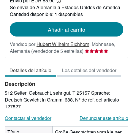
Envío por EUR 58,90
3,00
Más
Se envía de Alemania a Estados Unidos de America
información
sobre
Cantidad disponible: 1 disponibles
las
tarifas
de
Añadir al carrito
envío
Vendido por
Hubert Wilhelm Eichhorn
,
Möhnesee,
Calificación
Alemania
(vendedor de 5 estrellas)
del
vendedor:
Detalles del artículo
Los detalles del vendedor
5
de
Descripción
5
estrellas
512 Seiten Gebraucht, sehr gut. T 25157 Sprache:
Deutsch Gewicht in Gramm: 688.
N° de ref. del artículo
127827
Contactar al vendedor
Denunciar este artículo
Título
Große Geschichten vom kleinen