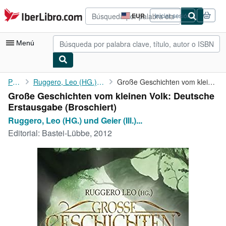
Pasar al contenido principal
IberLibro.com
EUR
Iniciar sesión
Preferencias
de
compra
Menú
del
sitio.
Mi cuenta
Portada
Ruggero, Leo (HG.) und Geier (Ill.) Jürgen:
Große Geschichten vom kleinen Volk: Deutsche Erstausgabe
Große Geschichten vom kleinen Volk: Deutsche
Consultar mis pedidos
Erstausgabe (Broschiert)
Búsqueda avanzada
Ruggero, Leo (HG.) und Geier (Ill.)...
Editorial:
Bastei-Lübbe, 2012
Colecciones
Libros antiguos
Arte y coleccionismo
Vendedores
Comenzar a vender
Ayuda