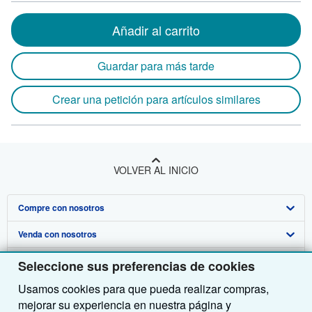
Añadir al carrito
Guardar para más tarde
Crear una petición para artículos similares
VOLVER AL INICIO
Compre con nosotros
Venda con nosotros
Búsqueda avanzada
Sobre nosotros
Colecciones
Comenzar a vender
Seleccione sus preferencias de cookies
Usamos cookies para que pueda realizar compras,
Obtener Ayuda
Mi cuenta
Únase a nuestro programa de afiliados
Sobre IberLibro
mejorar su experiencia en nuestra página y