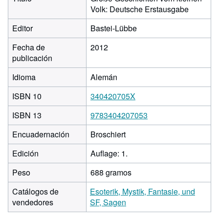
Volk: Deutsche Erstausgabe
Editor
Bastei-Lübbe
Fecha de
2012
publicación
Idioma
Alemán
ISBN 10
340420705X
ISBN 13
9783404207053
Encuadernación
Broschiert
Edición
Auflage: 1.
Peso
688 gramos
Catálogos de
Esoterik, Mystik, Fantasie, und
vendedores
SF, Sagen