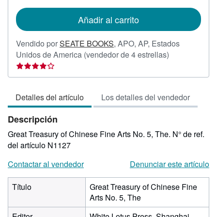
tarifas
de
Añadir al carrito
envío
Vendido por
SEATE BOOKS
,
APO, AP, Estados
Calificación
Unidos de America
(vendedor de 4 estrellas)
del
vendedor:
4
Detalles del artículo
Los detalles del vendedor
de
5
Descripción
estrellas
Great Treasury of Chinese Fine Arts No. 5, The.
N° de ref.
del artículo N1127
Contactar al vendedor
Denunciar este artículo
Título
Great Treasury of Chinese Fine
Arts No. 5, The
Editor
White Lotus Press, Shanghai