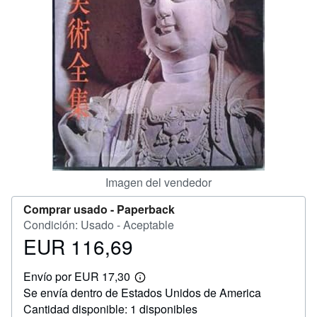
CERRAR
Imagen del vendedor
Comprar usado -
Paperback
Condición: Usado - Aceptable
EUR 116,69
Precio
EUR
Envío por EUR 17,30
116,69
Más
Se envía dentro de Estados Unidos de America
información
sobre
Cantidad disponible: 1 disponibles
las