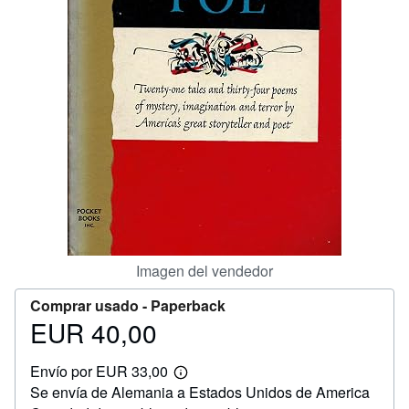
CERRAR
Imagen del vendedor
Comprar usado -
Paperback
EUR 40,00
Precio
EUR
Envío por EUR 33,00
40,00
Más
Se envía de Alemania a Estados Unidos de America
información
sobre