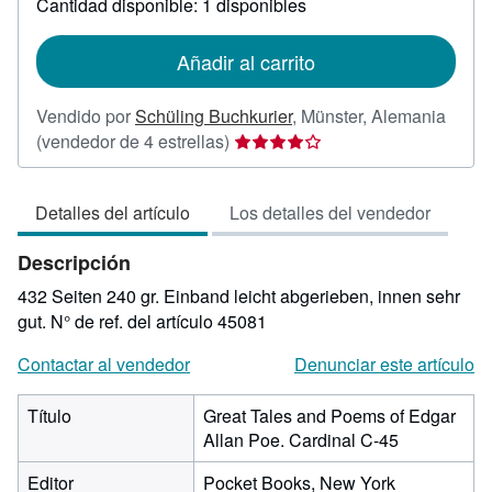
Cantidad disponible: 1 disponibles
las
tarifas
de
Añadir al carrito
envío
Vendido por
Schüling Buchkurier
,
Münster, Alemania
Calificación
(vendedor de 4 estrellas)
del
vendedor:
Detalles del artículo
Los detalles del vendedor
4
de
Descripción
5
estrellas
432 Seiten 240 gr. Einband leicht abgerieben, innen sehr
gut.
N° de ref. del artículo 45081
Contactar al vendedor
Denunciar este artículo
Título
Great Tales and Poems of Edgar
Allan Poe. Cardinal C-45
Editor
Pocket Books, New York