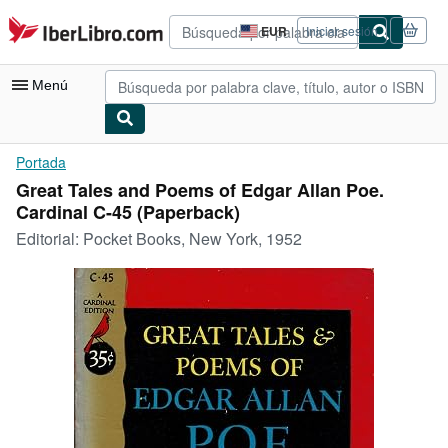
Pasar al contenido principal
IberLibro.com
EUR
Iniciar sesión
Preferencias
de
compra
Menú
del
sitio.
Mi cuenta
Portada
Great Tales and Poems of Edgar Allan Poe.
Consultar mis pedidos
Cardinal C-45 (Paperback)
Búsqueda avanzada
Editorial:
Pocket Books, New York, 1952
Colecciones
Libros antiguos
Arte y coleccionismo
Vendedores
Comenzar a vender
Ayuda