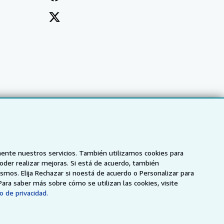
mente nuestros servicios. También utilizamos cookies para
poder realizar mejoras. Si está de acuerdo, también
smos. Elija Rechazar si noestá de acuerdo o Personalizar para
NZ
AbeBooks.ca
ZVAB.com
Para saber más sobre cómo se utilizan las cookies, visite
o de privacidad.