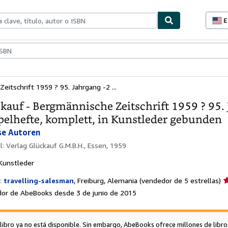
E
P
d
c
ionismo
Vendedores
Comenzar a vender
d
s
eitschrift 1959 ? 95. Jahrgang -2 ...
kauf - Bergmännische Zeitschrift 1959 ? 95.
elhefte, komplett, in Kunstleder gebunden
se Autoren
al:
Verlag Glückauf G.M.B.H., Essen, 1959
Kunstleder
C
:
travelling-salesman
,
Freiburg, Alemania
(vendedor de 5 estrellas)
d
or de AbeBooks desde 3 de junio de 2015
v
5
d
 libro ya no está disponible. Sin embargo, AbeBooks ofrece millones de libro