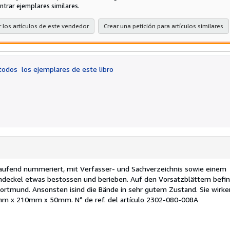
5
ntrar ejemplares similares.
e
 los artículos de este vendedor
Crear una petición para artículos similares
 todos
los ejemplares de este libro
aufend nummeriert, mit Verfasser- und Sachverzeichnis sowie einem
hdeckel etwas bestossen und berieben. Auf den Vorsatzblättern befin
Dortmund. Ansonsten isind die Bände in sehr gutem Zustand. Sie wirke
290mm x 210mm x 50mm.
N° de ref. del artículo 2302-080-008A