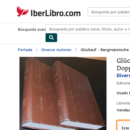
Pasar al contenido principal
IberLibro.com
Búsqueda avanzada
Colecciones
Libros antiguos
Arte y colecc
Portada
Diverse Autoren
Glückauf - Bergmännische Z
Glüc
Dopp
Diver
Editori
Usado
Librería
Vended
Este