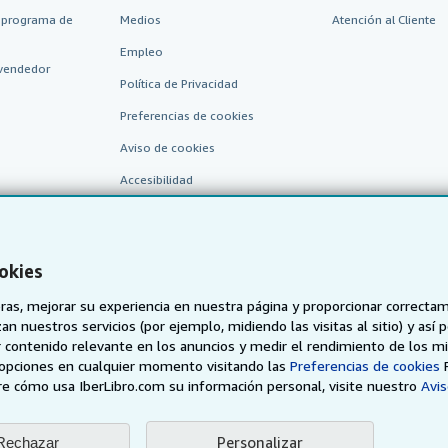
 programa de
Medios
Atención al Cliente
Empleo
vendedor
Política de Privacidad
Preferencias de cookies
Aviso de cookies
Accesibilidad
okies
as, mejorar su experiencia en nuestra página y proporcionar correcta
n nuestros servicios (por ejemplo, midiendo las visitas al sitio) y así 
 contenido relevante en los anuncios y medir el rendimiento de los mi
AbeBooks.de
AbeBooks.fr
AbeBooks.it
AbeBooks Aus/
opciones en cualquier momento visitando las
Preferencias de cookies
e cómo usa IberLibro.com su información personal, visite nuestro
Avis
BookFinder.com
Encuentre cualquier libro al mejor precio
Personalizar
Rechazar