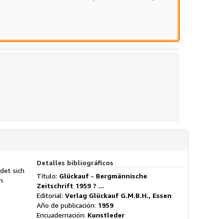
strellas
Detalles bibliográficos
det sich
Título:
Glückauf - Bergmännische
n
Zeitschrift 1959 ? ...
Editorial:
Verlag Glückauf G.M.B.H., Essen
Año de publicación:
1959
Encuadernación:
Kunstleder