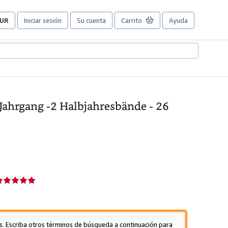
UR
Iniciar sesión
Su cuenta
Carrito
Ayuda
referencias
e
ompra
el
itio.
 Jahrgang -2 Halbjahresbände - 26
alificación
el
endedor:
e
s. Escriba otros términos de búsqueda a continuación para