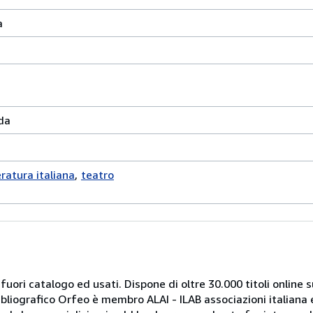
a
da
eratura italiana
teatro
 fuori catalogo ed usati. Dispone di oltre 30.000 titoli online sui
ibliografico Orfeo è membro ALAI - ILAB associazioni italiana 