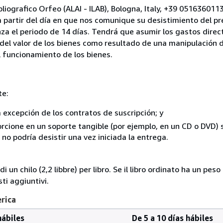
bliografico Orfeo (ALAI - ILAB), Bologna, Italy, +39 05163601
a partir del día en que nos comunique su desistimiento del pr
za el periodo de 14 días. Tendrá que asumir los gastos direc
del valor de los bienes como resultado de una manipulación d
el funcionamiento de los bienes.
te:
a excepción de los contratos de suscripción; y
rcione en un soporte tangible (por ejemplo, en un CD o DVD) si
o podría desistir una vez iniciada la entrega.
i un chilo (2,2 libbre) per libro. Se il libro ordinato ha un pe
i aggiuntivi.
erica
hábiles
De 5 a 10 días hábiles