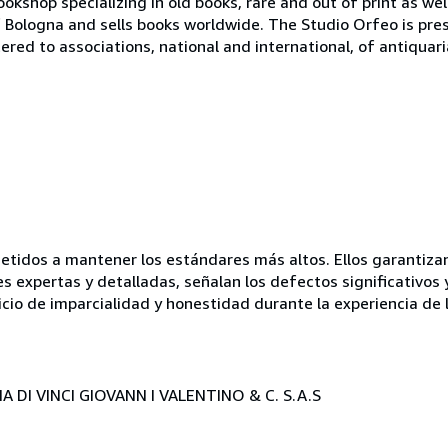
bookshop specializing in old books, rare and out of print as w
r of Bologna and sells books worldwide. The Studio Orfeo is pre
tered to associations, national and international, of antiquar
idos a mantener los estándares más altos. Ellos garantizan 
es expertas y detalladas, señalan los defectos significativos 
icio de imparcialidad y honestidad durante la experiencia de 
 DI VINCI GIOVANN I VALENTINO & C. S.A.S