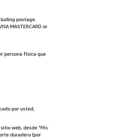
cluding postage.
ia VISA MASTERCARD or
er persona física que
icado por usted,
 sitio web, desde
"Mis
orte duradero (por