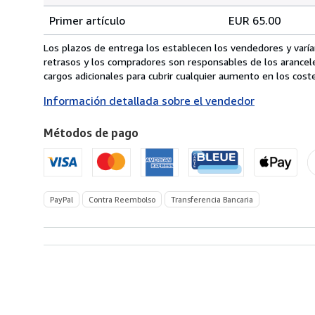
Tarifas
del
Primer artículo
EUR 65.00
pedido
de
envío
Los plazos de entrega los establecen los vendedores y varían
de
retrasos y los compradores son responsables de los arancel
Italia
cargos adicionales para cubrir cualquier aumento en los coste
a
Información detallada sobre el vendedor
Estados
Unidos
Métodos de pago
de
America
PayPal
Contra Reembolso
Transferencia Bancaria