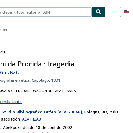
E
P
d
c
ionismo
Vendedores
Comenzar a vender
d
s
edia
ni da Procida : tragedia
 Gio. Bat.
pografia elvetica, Capolago, 1831
 USADO
ENCUADERNACIÓN DE TAPA BLANDA
a más tarde
r
Studio Bibliografico Orfeo (ALAI - ILAB)
,
Bologna, BO, Italia
asociación:
ALAI
ILAB
e AbeBooks desde 18 de abril de 2002