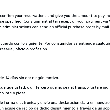
 confirm your reservations and give you the amount to pay in
wise specified. Consignment after recept of your payment v
c administrations can send an official purchase order by mail.
acuerdo con lo siguiente. Por consumidor se entiende cualqui
esarial, oficio o profesión.
de 14 días sin dar ningún motivo.
sde que usted, o un tercero que no sea el transportista e ind
mo lote o pieza.
de forma electrónica y envíe una declaración clara en nuestro
un acuse de recibo de dicho desistimiento a través de un sop