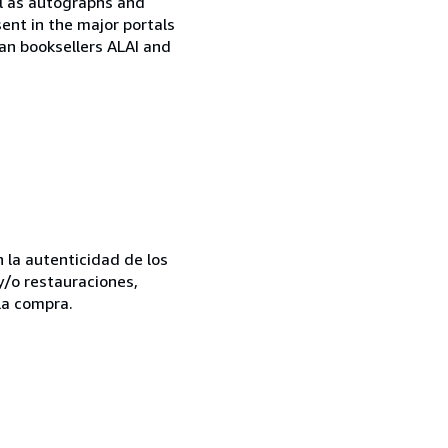
ell as autographs and
sent in the major portals
ian booksellers ALAI and
la autenticidad de los
y/o restauraciones,
la compra.