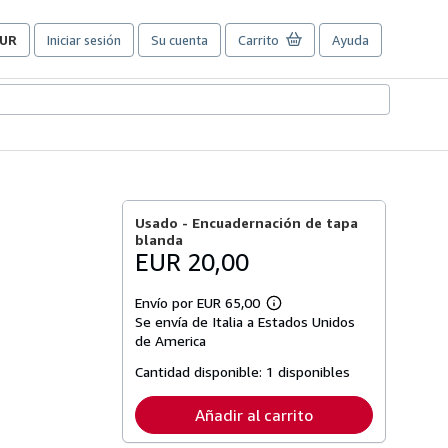
UR
Iniciar sesión
Su cuenta
Carrito
Ayuda
referencias
e
ompra
el
itio.
Usado -
Encuadernación de tapa
blanda
EUR 20,00
Envío por EUR 65,00
Más
Se envía de Italia a Estados Unidos
información
sobre
de America
las
tarifas
Cantidad disponible:
1 disponibles
de
envío
Añadir al carrito