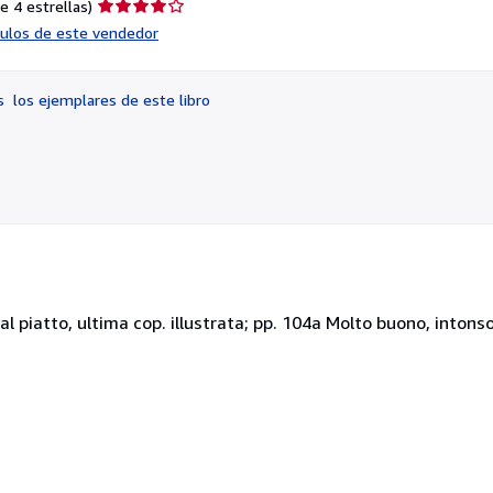
Calificación
e 4 estrellas)
del
ículos de este vendedor
vendedor:
4
de
os
los ejemplares de este libro
5
estrellas
al piatto, ultima cop. illustrata; pp. 104a Molto buono, intonso