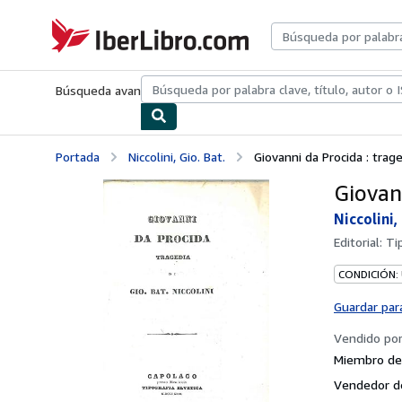
Pasar al contenido principal
IberLibro.com
Búsqueda avanzada
Colecciones
Libros antiguos
Arte y colecc
Portada
Niccolini, Gio. Bat.
Giovanni da Procida : trag
Giovan
Niccolini,
Editorial:
Ti
CONDICIÓN:
Guardar par
Vendido po
Miembro de 
Vendedor d