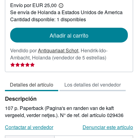
Envío por EUR 25,00
27,60
Más
Se envía de Holanda a Estados Unidos de America
información
sobre
Cantidad disponible: 1 disponibles
las
tarifas
de
Añadir al carrito
envío
Vendido por
Antiquariaat Schot
,
Hendrik-Ido-
Calificación
Ambacht, Holanda
(vendedor de 5 estrellas)
del
vendedor:
5
Detalles del artículo
Los detalles del vendedor
de
5
Descripción
estrellas
107 p. Paperback (Pagina's en randen van de kaft
vergeeld, verder netjes.).
N° de ref. del artículo 029436
Contactar al vendedor
Denunciar este artículo