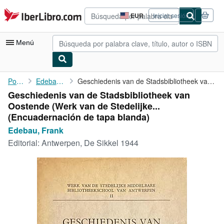
Pasar al contenido principal
IberLibro.com
EUR
Iniciar sesión
Preferencias
de
compra
Menú
del
sitio.
Mi cuenta
Portada
Edebau, Frank
Geschiedenis van de Stadsbibliotheek van Oostende (Werk van de ...
Geschiedenis van de Stadsbibliotheek van
Consultar mis pedidos
Oostende (Werk van de Stedelijke...
Búsqueda avanzada
(Encuadernación de tapa blanda)
Edebau, Frank
Colecciones
Editorial:
Antwerpen, De Sikkel 1944
Libros antiguos
Arte y coleccionismo
Vendedores
Comenzar a vender
Ayuda