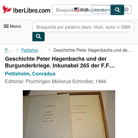
Pasar al contenido principal
IberLibro.com
EUR
Iniciar sesión
Preferencias
de
compra
Menú
del
sitio.
Mi cuenta
Portada
Pettisheim, Conradus
Geschichte Peter Hagenbachs und der Burgunderkriege. Inkunabel ...
Geschichte Peter Hagenbachs und der
Consultar mis pedidos
Burgunderkriege. Inkunabel 265 der F.F....
Búsqueda avanzada
Pettisheim, Conradus
Editorial:
Plochingen Müllerud Schindler, 1966
Colecciones
Libros antiguos
Arte y coleccionismo
Vendedores
Comenzar a vender
Ayuda