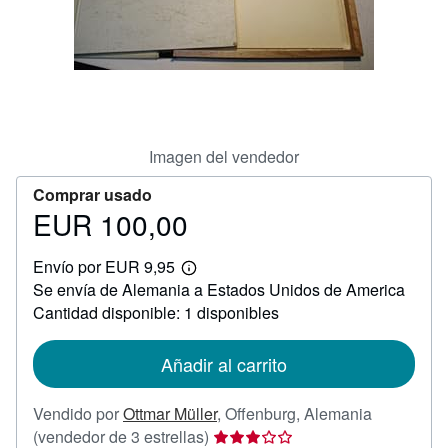
CERRAR
Imagen del vendedor
Comprar usado
EUR 100,00
Precio
EUR
Envío por EUR 9,95
100,00
Más
Se envía de Alemania a Estados Unidos de America
información
sobre
Cantidad disponible: 1 disponibles
las
tarifas
de
Añadir al carrito
envío
Vendido por
Ottmar Müller
,
Offenburg, Alemania
Calificación
(vendedor de 3 estrellas)