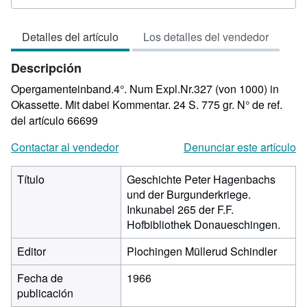
del
vendedor:
Detalles del artículo
Los detalles del vendedor
3
de
Descripción
5
estrellas
Opergamenteinband.4°. Num Expl.Nr.327 (von 1000) in
Okassette. Mit dabei Kommentar. 24 S. 775 gr.
N° de ref.
del artículo 66699
Contactar al vendedor
Denunciar este artículo
Título
Geschichte Peter Hagenbachs
und der Burgunderkriege.
Inkunabel 265 der F.F.
Hofbibliothek Donaueschingen.
Editor
Plochingen Müllerud Schindler
Fecha de
1966
publicación