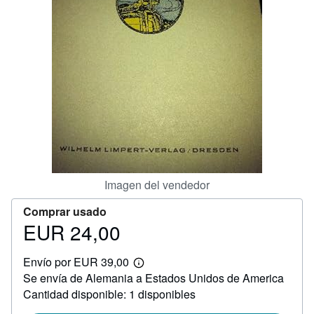
CERRAR
Imagen del vendedor
Comprar usado
EUR 24,00
Precio
EUR
Envío por EUR 39,00
24,00
Más
Se envía de Alemania a Estados Unidos de America
información
sobre
Cantidad disponible: 1 disponibles
las
tarifas