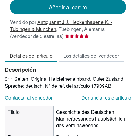
de
Añadir al carrito
envío
Vendido por
Antiquariat J.J. Heckenhauer e.K. -
Tübingen & München
,
Tuebingen, Alemania
Calificación
(vendedor de 5 estrellas)
del
vendedor:
Detalles del artículo
Los detalles del vendedor
5
de
Descripción
5
estrellas
311 Seiten. Original Halbleineneinband. Guter Zustand.
Sprache: deutsch.
N° de ref. del artículo 17939AB
Contactar al vendedor
Denunciar este artículo
Título
Geschichte des Deutschen
Männergesanges hauptsächlich
des Vereinswesens.