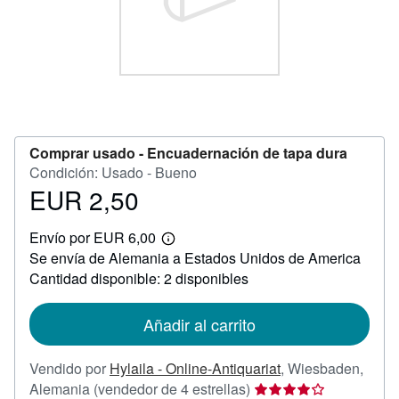
CERRAR
Comprar usado -
Encuadernación de tapa dura
Condición: Usado - Bueno
EUR 2,50
Precio
EUR
Envío por EUR 6,00
2,50
Más
Se envía de Alemania a Estados Unidos de America
información
sobre
Cantidad disponible: 2 disponibles
las
tarifas
de
Añadir al carrito
envío
Vendido por
Hylaila - Online-Antiquariat
,
Wiesbaden,
Calificación
Alemania
(vendedor de 4 estrellas)