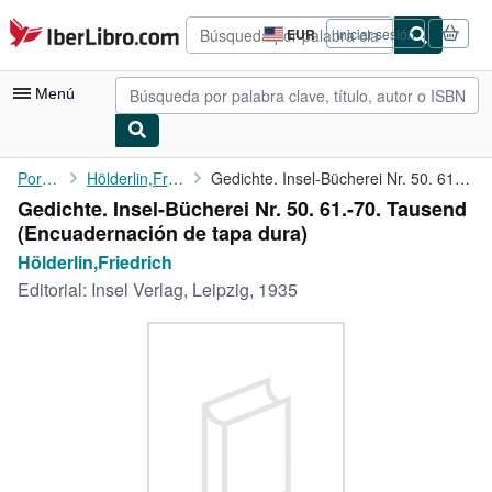
Pasar al contenido principal
IberLibro.com
EUR
Iniciar sesión
Preferencias
de
compra
Menú
del
sitio.
Mi cuenta
Portada
Hölderlin,Friedrich
Gedichte. Insel-Bücherei Nr. 50. 61.-70. Tausend
Gedichte. Insel-Bücherei Nr. 50. 61.-70. Tausend
Consultar mis pedidos
(Encuadernación de tapa dura)
Búsqueda avanzada
Hölderlin,Friedrich
Editorial:
Insel Verlag, Leipzig, 1935
Colecciones
Libros antiguos
Arte y coleccionismo
Vendedores
Comenzar a vender
Ayuda