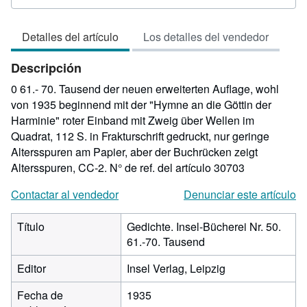
del
vendedor:
Detalles del artículo
Los detalles del vendedor
4
de
Descripción
5
estrellas
0 61.- 70. Tausend der neuen erweiterten Auflage, wohl
von 1935 beginnend mit der "Hymne an die Göttin der
Harminie" roter Einband mit Zweig über Wellen im
Quadrat, 112 S. in Frakturschrift gedruckt, nur geringe
Altersspuren am Papier, aber der Buchrücken zeigt
Altersspuren, CC-2.
N° de ref. del artículo 30703
Contactar al vendedor
Denunciar este artículo
Título
Gedichte. Insel-Bücherei Nr. 50.
61.-70. Tausend
Editor
Insel Verlag, Leipzig
Fecha de
1935