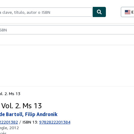
E
P
d
c
ionismo
Vendedores
Comenzar a vender
d
s
l. 2. Ms 13
Vol. 2. Ms 13
de Bartoll, Filip Andronik
22201382
/
ISBN 13:
9782822201384
ngle, 2012
ncés