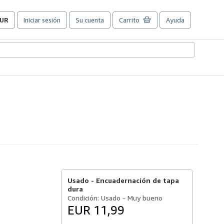
UR
Iniciar sesión
Su cuenta
Carrito
Ayuda
referencias
e
ompra
el
itio.
Usado -
Encuadernación de tapa
dura
Condición: Usado - Muy bueno
EUR 11,99