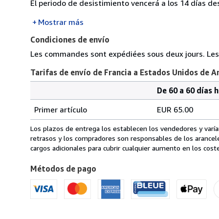
El periodo de desistimiento vencerá a los 14 días de
Mostrar más
Condiciones de envío
Les commandes sont expédiées sous deux jours. Les f
Tarifas de envío de Francia a Estados Unidos de A
De 60 a 60 días 
Cantidad
Tarifas
del
Primer artículo
EUR 65.00
pedido
de
envío
Los plazos de entrega los establecen los vendedores y varían
de
retrasos y los compradores son responsables de los arancel
Francia
cargos adicionales para cubrir cualquier aumento en los coste
a
Métodos de pago
Estados
Unidos
de
America