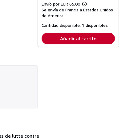
Envío por EUR 65,00
Más
Se envía de Francia a Estados Unidos
información
sobre
de America
las
tarifas
Cantidad disponible:
1 disponibles
de
envío
Añadir al carrito
es de lutte contre