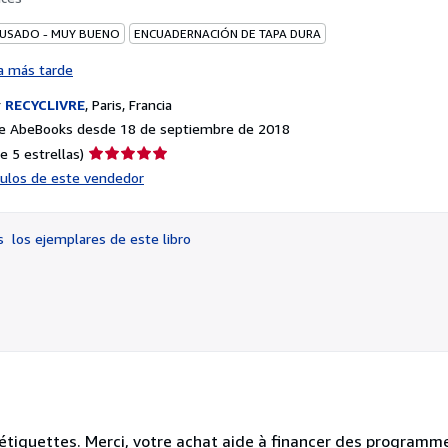
 USADO - MUY BUENO
ENCUADERNACIÓN DE TAPA DURA
a más tarde
r
RECYCLIVRE
,
Paris, Francia
e AbeBooks desde 18 de septiembre de 2018
Calificación
e 5 estrellas)
del
ículos de este vendedor
vendedor:
5
de
os
los ejemplares de este libro
5
estrellas
, étiquettes. Merci, votre achat aide à financer des programm