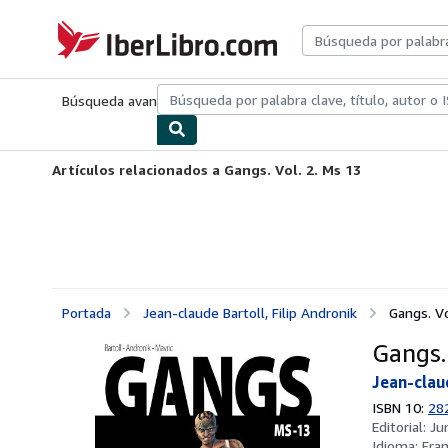
Pasar al contenido principal
IberLibro.com
Búsqueda avanzada
Colecciones
Libros antiguos
Arte y colecc
Artículos relacionados a Gangs. Vol. 2. Ms 13
Portada
Jean-claude Bartoll, Filip Andronik
Gangs. Vo
Gangs. 
Jean-clau
ISBN 10:
28
Editorial:
Ju
Idioma:
Fra