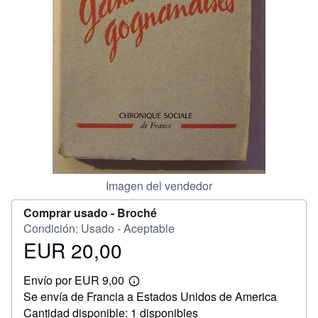
CERRAR
Imagen del vendedor
Comprar usado -
Broché
Condición: Usado - Aceptable
EUR 20,00
Precio
EUR
Envío por EUR 9,00
20,00
Más
Se envía de Francia a Estados Unidos de America
información
sobre
Cantidad disponible: 1 disponibles
las