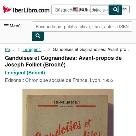
Pasar al contenido principal
IberLibro.com
EUR
Iniciar sesión
Preferencias
de
compra
Menú
del
sitio.
Mi cuenta
Portada
Lerégent (Benoit)
Gandoises et Gognandises: Avant-propos de Joseph Folliet
Gandoises et Gognandises: Avant-propos de
Consultar mis pedidos
Joseph Folliet (Broché)
Búsqueda avanzada
Lerégent (Benoit)
Editorial:
Chronique sociale de France, Lyon, 1952
Colecciones
Libros antiguos
Arte y coleccionismo
Vendedores
Comenzar a vender
Ayuda