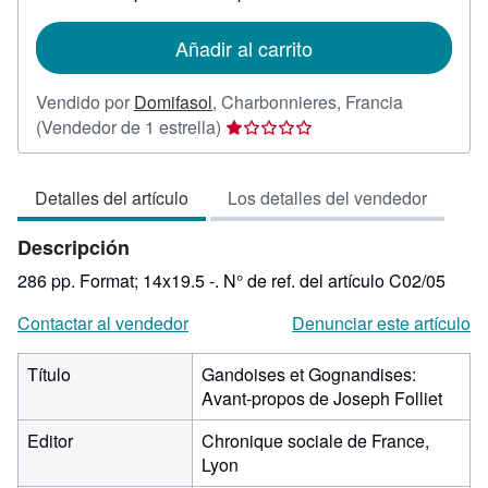
tarifas
de
Añadir al carrito
envío
Vendido por
Domifasol
,
Charbonnieres, Francia
Calificación
(Vendedor de 1 estrella)
del
vendedor:
Detalles del artículo
Los detalles del vendedor
1
de
Descripción
5
estrellas
286 pp. Format; 14x19.5 -.
N° de ref. del artículo C02/05
Contactar al vendedor
Denunciar este artículo
Título
Gandoises et Gognandises:
Avant-propos de Joseph Folliet
Editor
Chronique sociale de France,
Lyon