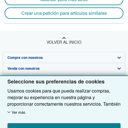
Crear una petición para artículos similares
VOLVER AL INICIO
Compre con nosotros
Venda con nosotros
Búsqueda avanzada
Sobre nosotros
Colecciones
Comenzar a vender
Seleccione sus preferencias de cookies
Usamos cookies para que pueda realizar compras,
Obtener Ayuda
Mi cuenta
Únase a nuestro programa de afiliados
Sobre IberLibro
mejorar su experiencia en nuestra página y
Otras compañías de AbeBooks
Mis pedidos
Recomiende un vendedor
Medios
Preguntas frecuentes y guías
proporcionar correctamente nuestros servicios. También
utilizamos cookies para comprender el modo en que los
Siga a IberLibro
Ver carrito
Empleo
Atención al Cliente
AbeBooks.com
Ver más
clientes utilizan nuestros servicios (por ejemplo,
midiendo las visitas al sitio) y así poder realizar
Política de Privacidad
AbeBooks.co.uk