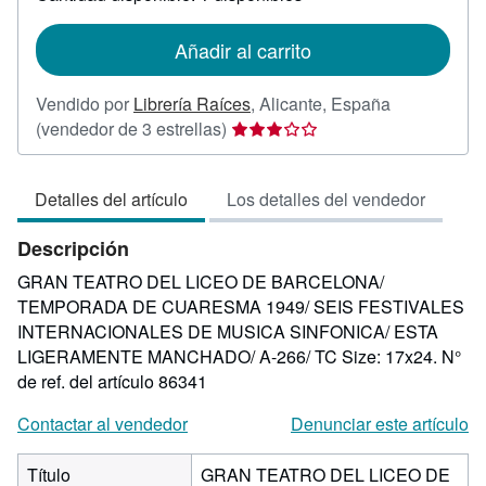
las
tarifas
de
Añadir al carrito
envío
Vendido por
Librería Raíces
,
Alicante, España
Calificación
(vendedor de 3 estrellas)
del
vendedor:
Detalles del artículo
Los detalles del vendedor
3
de
Descripción
5
estrellas
GRAN TEATRO DEL LICEO DE BARCELONA/
TEMPORADA DE CUARESMA 1949/ SEIS FESTIVALES
INTERNACIONALES DE MUSICA SINFONICA/ ESTA
LIGERAMENTE MANCHADO/ A-266/ TC Size: 17x24.
N°
de ref. del artículo 86341
Contactar al vendedor
Denunciar este artículo
Título
GRAN TEATRO DEL LICEO DE