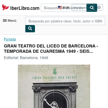
Pasar al contenido principal
IberLibro.com
EUR
Iniciar sesión
Preferencias
de
compra
Menú
del
sitio.
Mi cuenta
Portada
GRAN TEATRO DEL LICEO DE BARCELONA -
Consultar mis pedidos
TEMPORADA DE CUARESMA 1949 - SEIS...
Búsqueda avanzada
Editorial:
Barcelona, 1949
Colecciones
Libros antiguos
Arte y coleccionismo
Vendedores
Comenzar a vender
Ayuda