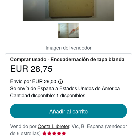
CERRAR
Imagen del vendedor
Comprar usado -
Encuadernación de tapa blanda
EUR 28,75
Precio
EUR
Envío por EUR 29,00
28,75
Más
Se envía de España a Estados Unidos de America
información
sobre
Cantidad disponible: 1 disponibles
las
tarifas
de
Añadir al carrito
envío
Vendido por
Costa Llibreter
,
Vic, B, España
(vendedor
Calificación
de 5 estrellas)