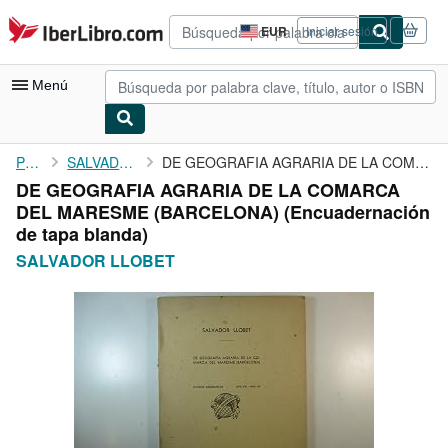
Pasar al contenido principal
IberLibro.com
EUR
Iniciar sesión
Preferencias
de
compra
Menú
del
sitio.
Mi cuenta
Portada
SALVADOR LLOBET
DE GEOGRAFIA AGRARIA DE LA COMARCA DEL MARESME (BARCELONA)
DE GEOGRAFIA AGRARIA DE LA COMARCA
Consultar mis pedidos
DEL MARESME (BARCELONA) (Encuadernación
Búsqueda avanzada
de tapa blanda)
SALVADOR LLOBET
Colecciones
Libros antiguos
Arte y coleccionismo
Vendedores
Comenzar a vender
Ayuda