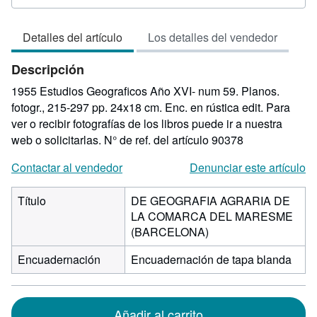
del
vendedor:
Detalles del artículo
Los detalles del vendedor
5
de
Descripción
5
estrellas
1955 Estudios Geograficos Año XVI- num 59. Planos.
fotogr., 215-297 pp. 24x18 cm. Enc. en rústica edit. Para
ver o recibir fotografías de los libros puede ir a nuestra
web o solicitarlas.
N° de ref. del artículo 90378
Contactar al vendedor
Denunciar este artículo
Título
DE GEOGRAFIA AGRARIA DE
LA COMARCA DEL MARESME
(BARCELONA)
Encuadernación
Encuadernación de tapa blanda
Añadir al carrito