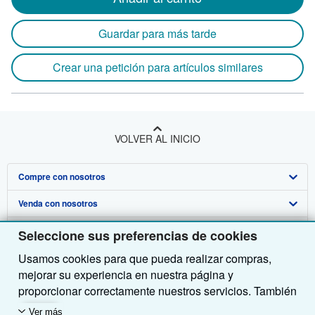
Guardar para más tarde
Crear una petición para artículos similares
VOLVER AL INICIO
Compre con nosotros
Venda con nosotros
Búsqueda avanzada
Sobre nosotros
Colecciones
Comenzar a vender
Seleccione sus preferencias de cookies
Usamos cookies para que pueda realizar compras,
Obtener Ayuda
Mi cuenta
Únase a nuestro programa de afiliados
Sobre IberLibro
mejorar su experiencia en nuestra página y
Otras compañías de AbeBooks
Mis pedidos
Recomiende un vendedor
Medios
Preguntas frecuentes y guías
proporcionar correctamente nuestros servicios. También
utilizamos cookies para comprender el modo en que los
Siga a IberLibro
Ver carrito
Empleo
Atención al Cliente
AbeBooks.com
Ver más