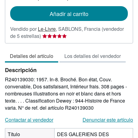
tarifas
de
Añadir al carrito
envío
Vendido por
Le-Livre
,
SABLONS, Francia
(vendedor
Calificación
de 5 estrellas)
del
vendedor:
Detalles del artículo
Los detalles del vendedor
5
de
Descripción
5
estrellas
R240139030: 1957. In-8. Broché. Bon état, Couv.
convenable, Dos satisfaisant, Intérieur frais. 308 pages -
nombreuses illustrations en noir et blanc dans et hors
texte. . . . Classification Dewey : 944-Histoire de France
varia.
N° de ref. del artículo R240139030
Contactar al vendedor
Denunciar este artículo
Título
DES GALERIENS DES