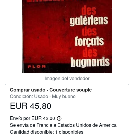
CERRAR
Imagen del vendedor
Comprar usado -
Couverture souple
Condición: Usado - Muy bueno
EUR 45,80
Precio
EUR
Envío por EUR 42,00
45,80
Más
Se envía de Francia a Estados Unidos de America
información
sobre
Cantidad disponible: 1 disponibles
las