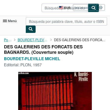
Pasar al contenido principal
IberLibro.com
EUR
Iniciar sesión
Preferencias
de
compra
Menú
del
sitio.
Mi cuenta
Portada
BOURDET-PLEVILLE MICHEL
DES GALERIENS DES FORCATS DES BAGNARDS.
DES GALERIENS DES FORCATS DES
Consultar mis pedidos
BAGNARDS. (Couverture souple)
Búsqueda avanzada
BOURDET-PLEVILLE MICHEL
Editorial:
PLON, 1957
Colecciones
Libros antiguos
Arte y coleccionismo
Vendedores
Comenzar a vender
Ayuda