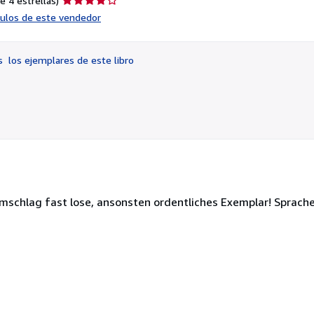
e 4 estrellas)
del
ículos de este vendedor
vendedor:
4
de
os
los ejemplares de este libro
5
estrellas
Umschlag fast lose, ansonsten ordentliches Exemplar! Sprach