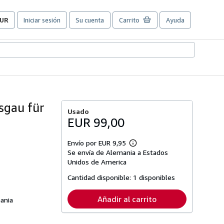
UR
Iniciar sesión
Su cuenta
Carrito
Ayuda
referencias
e
ompra
el
itio.
sgau für
Usado
EUR 99,00
Envío por EUR 9,95
Más
Se envía de Alemania a Estados
información
sobre
Unidos de America
las
tarifas
Cantidad disponible:
1 disponibles
de
envío
Añadir al carrito
ania