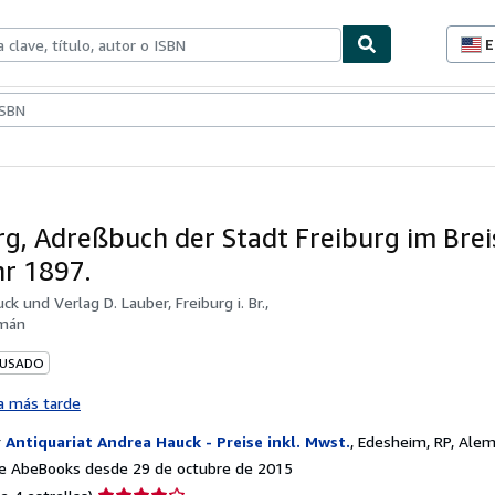
E
P
d
c
ionismo
Vendedores
Comenzar a vender
d
s
rg, Adreßbuch der Stadt Freiburg im Brei
hr 1897.
ck und Verlag D. Lauber, Freiburg i. Br.,
mán
 USADO
a más tarde
r
Antiquariat Andrea Hauck - Preise inkl. Mwst.
,
Edesheim, RP, Alem
e AbeBooks desde 29 de octubre de 2015
Calificación