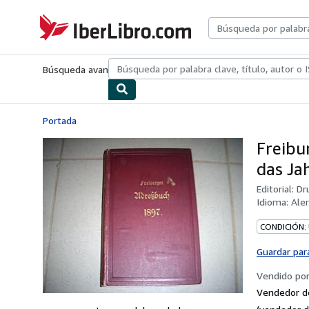
Pasar al contenido principal
IberLibro.com
Búsqueda avanzada
Colecciones
Libros antiguos
Arte y colecc
Portada
Freibu
das Ja
Editorial:
Dru
Idioma:
Ale
CONDICIÓN:
Guardar par
Vendido po
Vendedor d