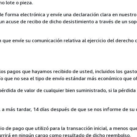
mo lote o pieza.
de forma electrónica y envíe una declaración clara en nuestro
un acuse de recibo de dicho desistimiento a través de un sop
n que envíe su comunicación relativa al ejercicio del derecho
los pagos que hayamos recibido de usted, incluidos los gasto
nvío que no sea el tipo de envío estándar más económico que 
rdida de valor de cualquier bien suministrado, si la pérdida 
a más tardar, 14 días después de que se nos informe de su d
 de pago que utilizó para la transacción inicial, a menos q
currirá en ningún cargo como resultado de dicho reembolso.