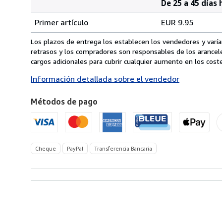
De 25 a 45 días 
Cantidad
Tarifas
del
Primer artículo
EUR 9.95
pedido
de
envío
Los plazos de entrega los establecen los vendedores y varían
de
retrasos y los compradores son responsables de los arancel
Alemania
cargos adicionales para cubrir cualquier aumento en los coste
a
Información detallada sobre el vendedor
Estados
Unidos
Métodos de pago
de
America
Cheque
PayPal
Transferencia Bancaria