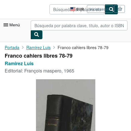
Pasar al contenido principal
IberLibro.com
EUR
Iniciar sesión
Preferencias
de
compra
Menú
del
sitio.
Mi cuenta
Portada
Ramirez Luis
Franco cahiers libres 78-79
Franco cahiers libres 78-79
Consultar mis pedidos
Ramirez Luis
Búsqueda avanzada
Editorial:
François maspero, 1965
Colecciones
Libros antiguos
Arte y coleccionismo
Vendedores
Comenzar a vender
Ayuda