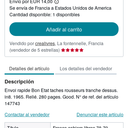
Envío por EUR 14,00
33,00
Más
Se envía de Francia a Estados Unidos de America
información
sobre
Cantidad disponible: 1 disponibles
las
tarifas
de
Añadir al carrito
envío
Vendido por
crealivres
,
La fontennelle, Francia
Calificación
(vendedor de 5 estrellas)
del
vendedor:
Detalles del artículo
Los detalles del vendedor
5
de
Descripción
5
estrellas
Envoi rapide Bon Etat taches rousseurs tranche dessus.
in8. 1965. Relié. 280 pages. Good.
N° de ref. del artículo
147743
Contactar al vendedor
Denunciar este artículo
Título
Franco cahiers libres 78-79