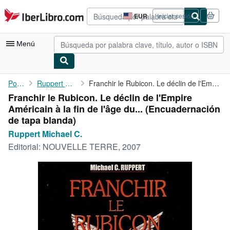
Pasar al contenido principal
IberLibro.com
EUR
Iniciar sesión
Preferencias
de
compra
Menú
del
sitio.
Mi cuenta
Portada
Ruppert Michael C.
Franchir le Rubicon. Le déclin de l'Empire Américain à la fin de...
Franchir le Rubicon. Le déclin de l'Empire
Consultar mis pedidos
Américain à la fin de l'âge du... (Encuadernación
Búsqueda avanzada
de tapa blanda)
Ruppert Michael C.
Colecciones
Editorial:
NOUVELLE TERRE, 2007
Libros antiguos
Arte y coleccionismo
Vendedores
Comenzar a vender
Ayuda