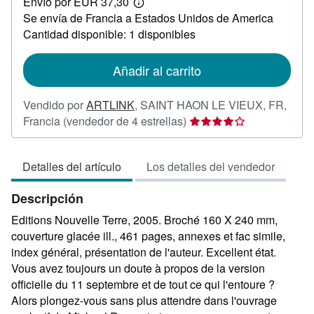
Envío por EUR 37,30
35,00
Más
Se envía de Francia a Estados Unidos de America
información
sobre
Cantidad disponible: 1 disponibles
las
tarifas
de
Añadir al carrito
envío
Vendido por
ARTLINK
,
SAINT HAON LE VIEUX, FR,
Calificación
Francia
(vendedor de 4 estrellas)
del
vendedor:
Detalles del artículo
Los detalles del vendedor
4
de
Descripción
5
estrellas
Editions Nouvelle Terre, 2005. Broché 160 X 240 mm,
couverture glacée ill., 461 pages, annexes et fac simile,
index général, présentation de l'auteur. Excellent état.
Vous avez toujours un doute à propos de la version
officielle du 11 septembre et de tout ce qui l'entoure ?
Alors plongez-vous sans plus attendre dans l'ouvrage