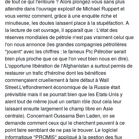
de tout ce qui l'entoure ? Alors plongez-vous sans plus
attendre dans l'ouvrage explosif de Michael Ruppert et
vous verrez comment, grâce à une enquête riche et
minutieuse, les doutes laissent place à la stupéfaction. A
la lecture de cet ouvrage, il apparaît que : L'état des
réserves mondiales de pétrole n'est pas vraiment celui que
l'on nous annonce (les grandes compagnies pétrolières
"jouent" avec les chiffres : le fameux Pic Pétrolier serait
bien plus proche que ce que l'on veut bien nous en dire).
L'opportune libération de l'Afghanistan a surtout permis de
restaurer un trafic d'héroïne dont les bénéfices
commençaient cruellement à faire défaut à Wall
Street.L'effondrement économique de la Russie était
prévisible mais il se pourrait bien que les Etats-Unis y
aient tout de même joué un certain rôle (tout cela leur
laissant ensuite largement le champ libre en Asie
centrale). Concernant Oussama Ben Laden, on se
demande comment ceux qui le cherchent peuvent à ce
point faire semblant de ne pas le trouver. Le logiciel
informatique "PROMIS" appliqué à la gestion des flux