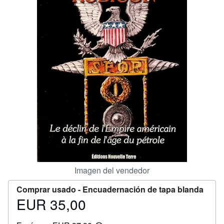
CERRAR
Imagen del vendedor
Comprar usado -
Encuadernación de tapa blanda
EUR 35,00
Precio
EUR