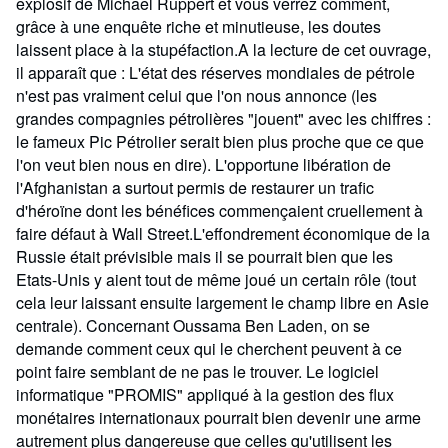
explosif de Michael Ruppert et vous verrez comment,
grâce à une enquête riche et minutieuse, les doutes
laissent place à la stupéfaction.A la lecture de cet ouvrage,
il apparaît que : L'état des réserves mondiales de pétrole
n'est pas vraiment celui que l'on nous annonce (les
grandes compagnies pétrolières "jouent" avec les chiffres :
le fameux Pic Pétrolier serait bien plus proche que ce que
l'on veut bien nous en dire). L'opportune libération de
l'Afghanistan a surtout permis de restaurer un trafic
d'héroïne dont les bénéfices commençaient cruellement à
faire défaut à Wall Street.L'effondrement économique de la
Russie était prévisible mais il se pourrait bien que les
Etats-Unis y aient tout de même joué un certain rôle (tout
cela leur laissant ensuite largement le champ libre en Asie
centrale). Concernant Oussama Ben Laden, on se
demande comment ceux qui le cherchent peuvent à ce
point faire semblant de ne pas le trouver. Le logiciel
informatique "PROMIS" appliqué à la gestion des flux
monétaires internationaux pourrait bien devenir une arme
autrement plus dangereuse que celles qu'utilisent les