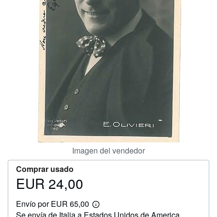
CERRAR
Imagen del vendedor
Comprar usado
EUR 24,00
Precio
EUR
Envío por EUR 65,00
24,00
Más
Se envía de Italia a Estados Unidos de America
información