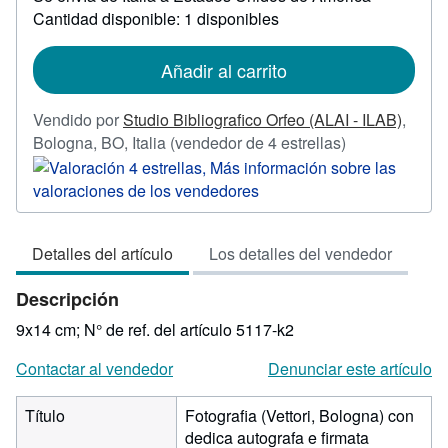
sobre
Cantidad disponible: 1 disponibles
las
tarifas
de
Añadir al carrito
envío
Vendido por
Studio Bibliografico Orfeo (ALAI - ILAB)
,
Calificación
Bologna, BO, Italia
(vendedor de 4 estrellas)
del
vendedor:
4
de
Detalles del artículo
Los detalles del vendedor
5
estrellas
Descripción
9x14 cm;
N° de ref. del artículo 5117-k2
Contactar al vendedor
Denunciar este artículo
Título
Fotografia (Vettori, Bologna) con
dedica autografa e firmata