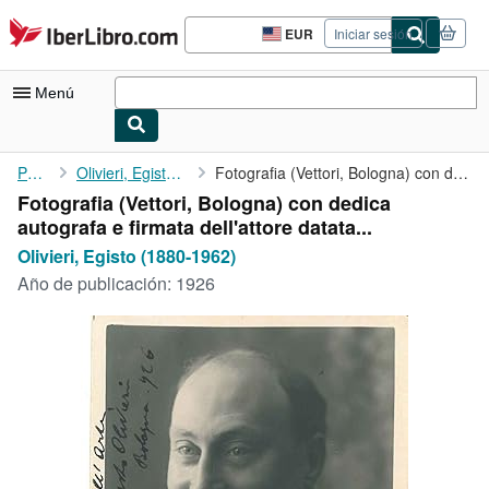
Pasar al contenido principal
IberLibro.com
EUR
Iniciar sesión
Preferencias
de
compra
Menú
del
sitio.
Mi cuenta
Portada
Olivieri, Egisto (1880-1962)
Fotografia (Vettori, Bologna) con dedica autografa e firmata ...
Fotografia (Vettori, Bologna) con dedica
Consultar mis pedidos
autografa e firmata dell'attore datata...
Búsqueda avanzada
Olivieri, Egisto (1880-1962)
Año de publicación:
1926
Colecciones
Libros antiguos
Arte y coleccionismo
Vendedores
Comenzar a vender
Ayuda