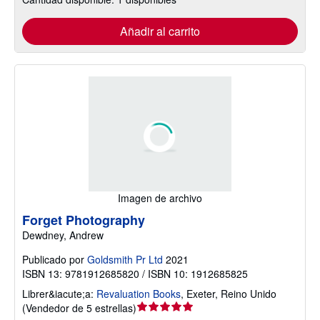
Añadir al carrito
Imagen de archivo
Forget Photography
Dewdney, Andrew
Publicado por
Goldsmith Pr Ltd
2021
ISBN 13: 9781912685820 / ISBN 10: 1912685825
Librer&iacute;a:
Revaluation Books
,
Exeter, Reino Unido
Calificación
(
Vendedor de 5 estrellas
)