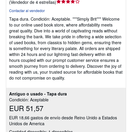
Calificación
(
Vendedor de 4 estrellas
)
del
Contactar al vendedor
vendedor:
Tapa dura.
Condición: Aceptable.
***Simply Brit*** Welcome
4
to our online used book store, where affordability meets
de
great quality. Dive into a world of captivating reads without
5
breaking the bank. We take pride in offering a wide selection
estrellas
of used books, from classics to hidden gems, ensuring there
is something for every literary palate. All orders are shipped
within 24 hours and our lightning fast-delivery within 48
hours coupled with our prompt customer service ensures a
smooth journey from ordering to delivery. Discover the joy of
reading with us, your trusted source for affordable books that
do not compromise on quality.
Antiguo o usado - Tapa dura
Condición: Aceptable
EUR 51,57
EUR 18,66 gastos de envío desde Reino Unido a Estados
Unidos de America
Cantidad disponible: 1 disponibles