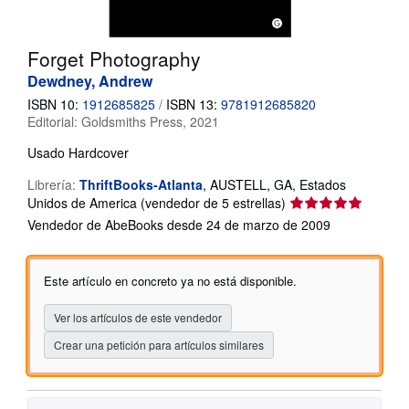
CERRAR
Forget Photography
Dewdney, Andrew
ISBN 10:
1912685825
/
ISBN 13:
9781912685820
Editorial:
Goldsmiths Press, 2021
Usado
Hardcover
Librería:
ThriftBooks-Atlanta
,
AUSTELL, GA, Estados
Calificación
Unidos de America
(vendedor de 5 estrellas)
del
Vendedor de AbeBooks desde 24 de marzo de 2009
vendedor:
5
de
Este artículo en concreto ya no está disponible.
5
estrellas
Ver los artículos de este vendedor
Crear una petición para artículos similares