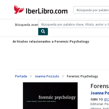
Pasar al contenido principal
IberLibro.com
Búsqueda avanzada
Colecciones
Libros antiguos
Arte y colecc
Artículos relacionados a Forensic Psychology
Portada
Joanna Pozzulo
Forensic Psychology
Forens
Joanna P
ISBN 10:
01
Editorial:
Pe
Idioma:
Ingl