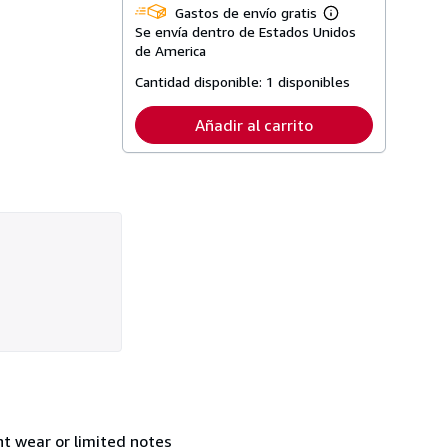
Gastos de envío gratis
Más
Se envía dentro de Estados Unidos
información
sobre
de America
las
tarifas
Cantidad disponible:
1 disponibles
de
envío
Añadir al carrito
t wear or limited notes