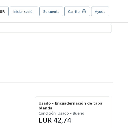
UR
Iniciar sesión
Su cuenta
Carrito
Ayuda
referencias
e
ompra
el
itio.
Usado -
Encuadernación de tapa
blanda
Condición: Usado - Bueno
EUR 42,74