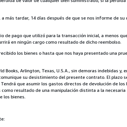
rdida de valor de cualquier bien suministrado, si la pérdida 
a más tardar, 14 días después de que se nos informe de su d
 de pago que utilizó para la transacción inicial, a menos q
currirá en ningún cargo como resultado de dicho reembolso.
cibido los bienes o hasta que nos haya presentado una prue
d Books, Arlington, Texas, U.S.A., sin demoras indebidas y, e
comunique su desistimiento del presente contrato. El plazo s
 Tendrá que asumir los gastos directos de devolución de los 
s como resultado de una manipulación distinta a la necesaria 
e los bienes.
te: