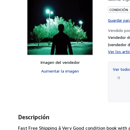
CONDICIÓN:
Guardar par
Vendido po
Vendedor d
(vendedor d
Ver los art
Imagen del vendedor
Ver tod
Aumentar la imagen
Descripción
Fast Free Shipping â Very Good condition book with 