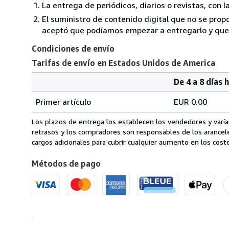
La entrega de periódicos, diarios o revistas, con l
El suministro de contenido digital que no se propo
aceptó que podíamos empezar a entregarlo y que n
Condiciones de envío
Tarifas de envío en Estados Unidos de America
De 4 a 8 días 
Cantidad
Tarifas
del
Primer artículo
EUR 0.00
pedido
de
envío
Los plazos de entrega los establecen los vendedores y varían
en
retrasos y los compradores son responsables de los arancel
Estados
cargos adicionales para cubrir cualquier aumento en los coste
Unidos
Métodos de pago
de
America