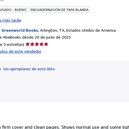
 USADO - BUENO
ENCUADERNACIÓN DE TAPA BLANDA
a más tarde
r
Greenworld Books
,
Arlington, TX, Estados Unidos de America
e AbeBooks desde 20 de junio de 2025
Calificación
e 5 estrellas)
del
ículos de este vendedor
vendedor:
5
de
os
los ejemplares de este libro
5
estrellas
a firm cover and clean pages. Shows normal use and some ligh