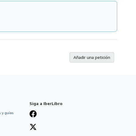
Añadir una petición
Siga a IberLibro
 y guías