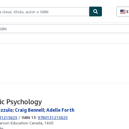
E
P
d
c
ionismo
Vendedores
Comenzar a vender
d
s
ic Psychology
ozzulo
;
Craig Bennell
;
Adelle Forth
31215825
/
ISBN 13:
9780131215825
arson Education Canada, 1605
és