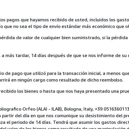
los pagos que hayamos recibido de usted, incluidos los gasto
nvío que no sea el tipo de envío estándar más económico que 
rdida de valor de cualquier bien suministrado, si la pérdida 
a más tardar, 14 días después de que se nos informe de su d
 de pago que utilizó para la transacción inicial, a menos q
currirá en ningún cargo como resultado de dicho reembolso.
cibido los bienes o hasta que nos haya presentado una prue
bliografico Orfeo (ALAI - ILAB), Bologna, Italy, +39 05163601
a partir del día en que nos comunique su desistimiento del pr
za el periodo de 14 días. Tendrá que asumir los gastos direc
del valor de los bienes como resultado de una manipulación d