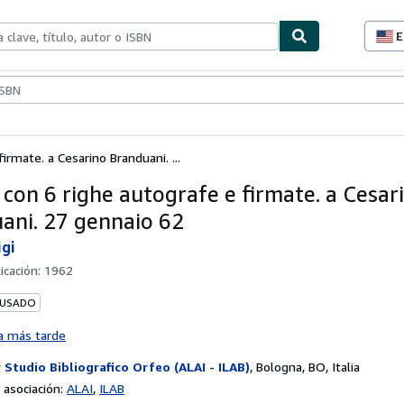
E
P
d
c
ionismo
Vendedores
Comenzar a vender
d
s
irmate. a Cesarino Branduani. ...
 con 6 righe autografe e firmate. a Cesar
ani. 27 gennaio 62
igi
icación:
1962
 USADO
a más tarde
r
Studio Bibliografico Orfeo (ALAI - ILAB)
,
Bologna, BO, Italia
asociación:
ALAI
ILAB