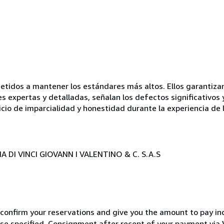
idos a mantener los estándares más altos. Ellos garantizan 
es expertas y detalladas, señalan los defectos significativos 
icio de imparcialidad y honestidad durante la experiencia de 
 DI VINCI GIOVANN I VALENTINO & C. S.A.S
 confirm your reservations and give you the amount to pay in
wise specified. Consignment after recept of your payment v