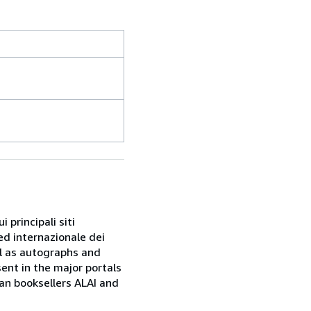
 principali siti
ed internazionale dei
ell as autographs and
sent in the major portals
ian booksellers ALAI and