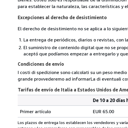
para establecer la naturaleza, las características y 
Excepciones al derecho de desistimiento
El derecho de desistimiento no se aplica a lo siguien
La entrega de periódicos, diarios o revistas, con l
El suministro de contenido digital que no se propo
aceptó que podíamos empezar a entregarlo y que n
Condiciones de envío
I costi di spedizione sono calcolati su un peso medio d
grande provvederemo ad informarLa di eventuali cost
Tarifas de envío de Italia a Estados Unidos de Am
De 10 a 20 días 
Cantidad
Tarifas
del
Primer artículo
EUR 65.00
pedido
de
envío
Los plazos de entrega los establecen los vendedores y varían
de