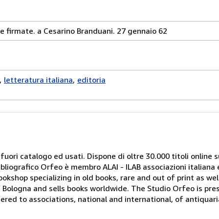
 e firmate. a Cesarino Branduani. 27 gennaio 62
letteratura italiana
editoria
 fuori catalogo ed usati. Dispone di oltre 30.000 titoli online sui
ibliografico Orfeo è membro ALAI - ILAB associazioni italiana 
bookshop specializing in old books, rare and out of print as w
r of Bologna and sells books worldwide. The Studio Orfeo is pre
tered to associations, national and international, of antiquar