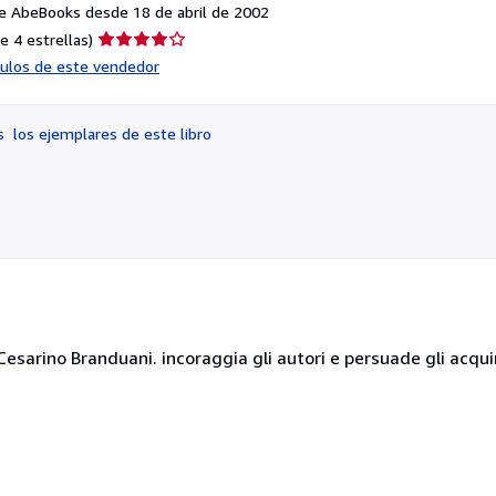
e AbeBooks desde 18 de abril de 2002
Calificación
e 4 estrellas)
del
ículos de este vendedor
vendedor:
4
de
os
los ejemplares de este libro
5
estrellas
esarino Branduani. incoraggia gli autori e persuade gli acquir