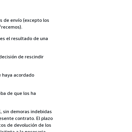
s de envío (excepto los
ofrecemos).
es el resultado de una
ecisión de rescindir
ue haya acordado
ba de que los ha
13, sin demoras indebidas
esente contrato. El plazo
tos de devolución de los
istinta a la necesaria