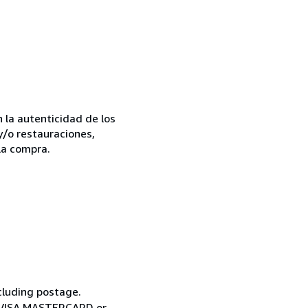
la autenticidad de los
y/o restauraciones,
la compra.
cluding postage.
ia VISA MASTERCARD or