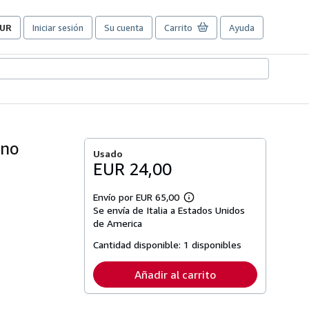
UR
Iniciar sesión
Su cuenta
Carrito
Ayuda
referencias
e
ompra
el
itio.
ino
Usado
EUR 24,00
Envío por EUR 65,00
Más
Se envía de Italia a Estados Unidos
información
sobre
de America
las
tarifas
Cantidad disponible:
1 disponibles
de
envío
Añadir al carrito