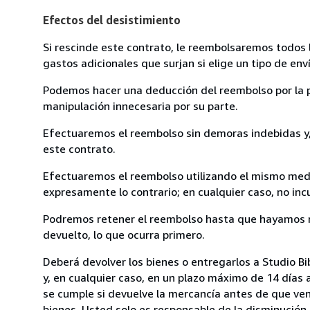
Efectos del desistimiento
Si rescinde este contrato, le reembolsaremos todos 
gastos adicionales que surjan si elige un tipo de e
Podemos hacer una deducción del reembolso por la pé
manipulación innecesaria por su parte.
Efectuaremos el reembolso sin demoras indebidas y, 
este contrato.
Efectuaremos el reembolso utilizando el mismo medio
expresamente lo contrario; en cualquier caso, no in
Podremos retener el reembolso hasta que hayamos re
devuelto, lo que ocurra primero.
Deberá devolver los bienes o entregarlos a Studio Bi
y, en cualquier caso, en un plazo máximo de 14 días 
se cumple si devuelve la mercancía antes de que ven
bienes. Usted solo es responsable de la disminución 