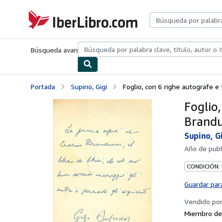
Pasar al contenido principal
IberLibro.com
Búsqueda avanzada
Colecciones
Libros antiguos
Arte y colecc
Portada
Supino, Gigi
Foglio, con 6 righe autografe e f
Foglio,
Brandu
Supino, G
Año de publ
CONDICIÓN:
Guardar par
Vendido po
Miembro de 