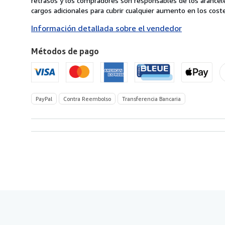
retrasos y los compradores son responsables de los arancel
Italia
cargos adicionales para cubrir cualquier aumento en los coste
a
Información detallada sobre el vendedor
Estados
Unidos
Métodos de pago
de
America
PayPal
Contra Reembolso
Transferencia Bancaria