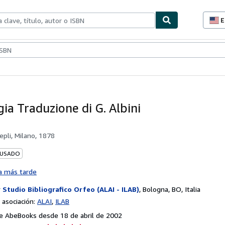
E
P
d
c
ionismo
Vendedores
Comenzar a vender
d
s
gia Traduzione di G. Albini
epli, Milano, 1878
 USADO
a más tarde
r
Studio Bibliografico Orfeo (ALAI - ILAB)
,
Bologna, BO, Italia
asociación:
ALAI
ILAB
e AbeBooks desde 18 de abril de 2002