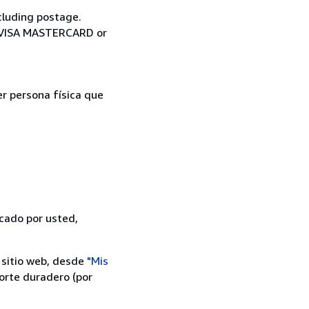
cluding postage.
ia VISA MASTERCARD or
er persona física que
icado por usted,
 sitio web, desde
"Mis
orte duradero (por