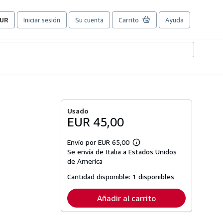
UR
Iniciar sesión
Su cuenta
Carrito
Ayuda
referencias
e
ompra
el
itio.
Usado
EUR 45,00
Envío por EUR 65,00
Más
Se envía de Italia a Estados Unidos
información
sobre
de America
las
tarifas
Cantidad disponible:
1 disponibles
de
envío
Añadir al carrito