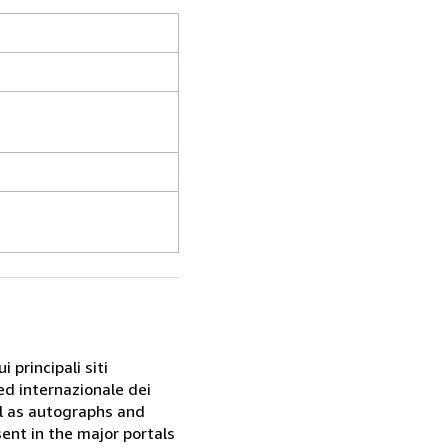
 principali siti
ed internazionale dei
ell as autographs and
sent in the major portals