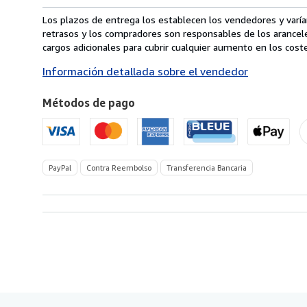
de
envío
Los plazos de entrega los establecen los vendedores y varían
de
retrasos y los compradores son responsables de los arancel
Italia
cargos adicionales para cubrir cualquier aumento en los coste
a
Información detallada sobre el vendedor
Estados
Unidos
Métodos de pago
de
America
PayPal
Contra Reembolso
Transferencia Bancaria