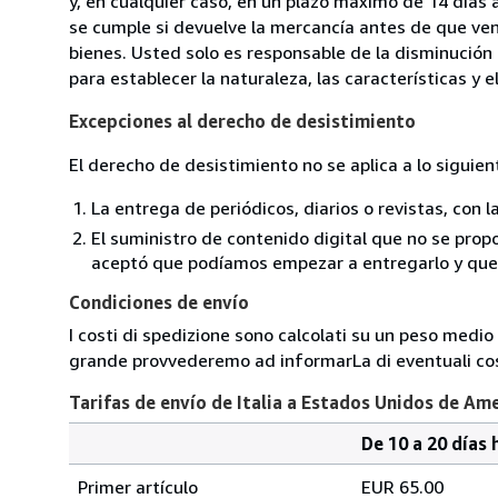
y, en cualquier caso, en un plazo máximo de 14 días 
se cumple si devuelve la mercancía antes de que ven
bienes. Usted solo es responsable de la disminución 
para establecer la naturaleza, las características y 
Excepciones al derecho de desistimiento
El derecho de desistimiento no se aplica a lo siguien
La entrega de periódicos, diarios o revistas, con l
El suministro de contenido digital que no se propo
aceptó que podíamos empezar a entregarlo y que n
Condiciones de envío
I costi di spedizione sono calcolati su un peso medio d
grande provvederemo ad informarLa di eventuali cost
Tarifas de envío de Italia a Estados Unidos de Am
De 10 a 20 días 
Cantidad
Tarifas
del
Primer artículo
EUR 65.00
pedido