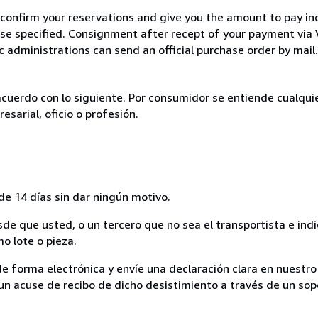
 confirm your reservations and give you the amount to pay in
wise specified. Consignment after recept of your payment v
c administrations can send an official purchase order by mail.
acuerdo con lo siguiente. Por consumidor se entiende cualqui
esarial, oficio o profesión.
de 14 días sin dar ningún motivo.
sde que usted, o un tercero que no sea el transportista e ind
mo lote o pieza.
de forma electrónica y envíe una declaración clara en nuestro
un acuse de recibo de dicho desistimiento a través de un sop