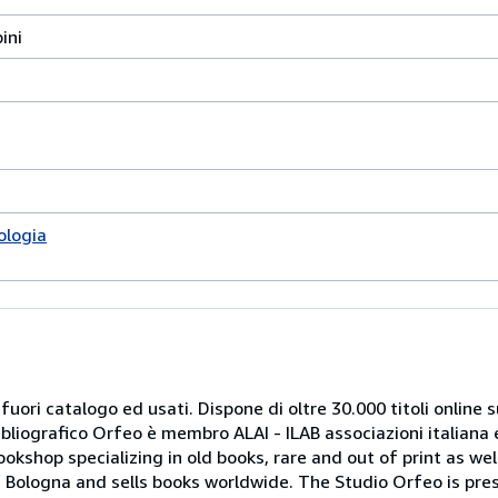
ini
iologia
 fuori catalogo ed usati. Dispone di oltre 30.000 titoli online sui
ibliografico Orfeo è membro ALAI - ILAB associazioni italiana 
bookshop specializing in old books, rare and out of print as w
r of Bologna and sells books worldwide. The Studio Orfeo is pre