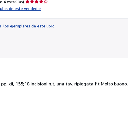
Calificación
e 4 estrellas)
del
ículos de este vendedor
vendedor:
4
de
os
los ejemplares de este libro
5
estrellas
o; pp. xii, 155;18 incisioni n.t, una tav. ripiegata f.t Molto buono.