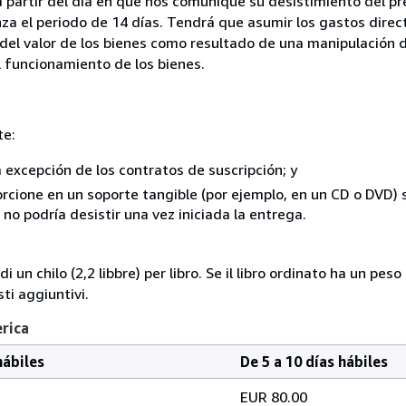
a partir del día en que nos comunique su desistimiento del pr
za el periodo de 14 días. Tendrá que asumir los gastos direc
del valor de los bienes como resultado de una manipulación d
el funcionamiento de los bienes.
te:
a excepción de los contratos de suscripción; y
rcione en un soporte tangible (por ejemplo, en un CD o DVD) si
o podría desistir una vez iniciada la entrega.
i un chilo (2,2 libbre) per libro. Se il libro ordinato ha un pe
i aggiuntivi.
erica
hábiles
De 5 a 10 días hábiles
EUR 80.00