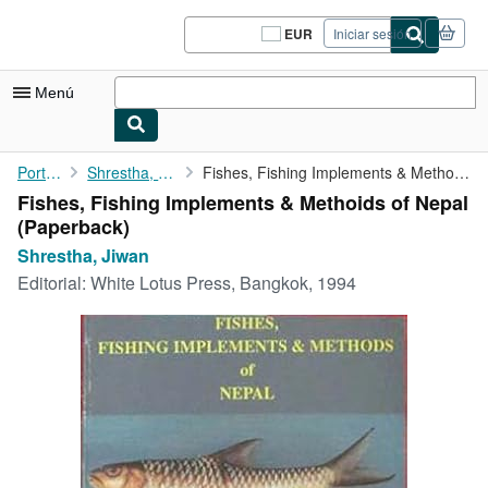
Pasar al contenido principal
IberLibro.com
EUR
Iniciar sesión
Preferencias
de
compra
Menú
del
sitio.
Mi cuenta
Portada
Shrestha, Jiwan
Fishes, Fishing Implements & Methoids of Nepal
Fishes, Fishing Implements & Methoids of Nepal
Consultar mis pedidos
(Paperback)
Cerrar sesión
Shrestha, Jiwan
Editorial:
White Lotus Press, Bangkok, 1994
Búsqueda avanzada
Colecciones
Libros antiguos
Arte y coleccionismo
Vendedores
Comenzar a vender