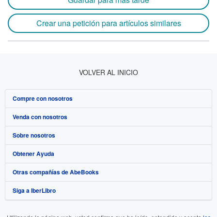
Crear una petición para artículos similares
VOLVER AL INICIO
Compre con nosotros
Venda con nosotros
Búsqueda avanzada
Sobre nosotros
Colecciones
Comenzar a vender
Obtener Ayuda
Mi cuenta
Únase a nuestro programa de afiliados
Sobre IberLibro
Otras compañías de AbeBooks
Mis pedidos
Recomiende un vendedor
Medios
Preguntas frecuentes y guías
Siga a IberLibro
Ver carrito
Empleo
Atención al Cliente
AbeBooks.com
Política de Privacidad
AbeBooks.co.uk