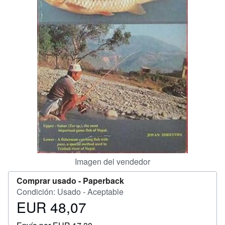
Ayuda
CERRAR
Imagen del vendedor
Comprar usado -
Paperback
Condición: Usado - Aceptable
EUR 48,07
Precio
EUR