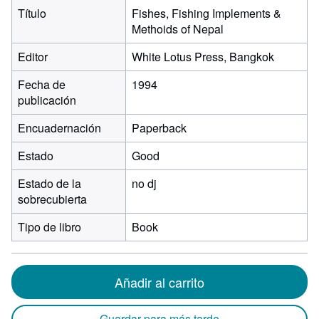
Título
Fishes, Fishing Implements &
Methoids of Nepal
Editor
White Lotus Press, Bangkok
Fecha de
1994
publicación
Encuadernación
Paperback
Estado
Good
Estado de la
no dj
sobrecubierta
Tipo de libro
Book
Añadir al carrito
Guardar para más tarde