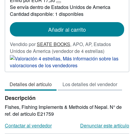
Envío por EUR 17,30
48,07
Más
Se envía dentro de Estados Unidos de America
información
Cantidad disponible: 1 disponibles
sobre
las
tarifas
de
Añadir al carrito
envío
Vendido por
SEATE BOOKS
,
APO, AP, Estados
Calificación
Unidos de America
(vendedor de 4 estrellas)
del
vendedor:
4
de
Detalles del artículo
Los detalles del vendedor
5
estrellas
Descripción
Fishes, Fishing Implements & Methoids of Nepal.
N° de
ref. del artículo E21759
Contactar al vendedor
Denunciar este artículo